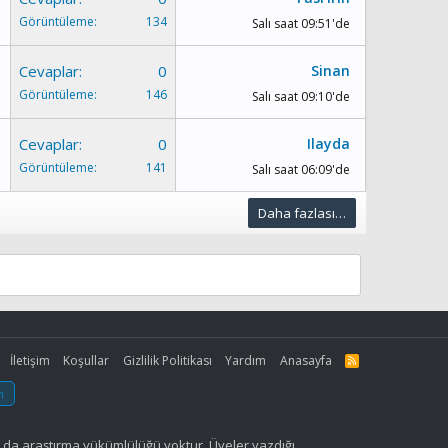
Görüntüleme
134
Salı saat 09:51'de
Cevaplar
0
Sinan
Görüntüleme
146
Salı saat 09:10'de
Cevaplar
0
Ilayda
Görüntüleme
141
Salı saat 06:09'de
Daha fazlası…
İletişim
Koşullar
Gizlilik Politikası
Yardım
Anasayfa
R
S
S
m
a da araştırma yükümlülüğü yoktur. Üyeler yazdığı