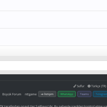
Sulfur
Türkçe (TR)
Büyük Forum
nttgame
📣 İletişim
WhatsApp
Teams
Telegra
K tarafından onaylı Yer Sağlayıcı'dır. Bu sebeple içerikleri kontrol etme y