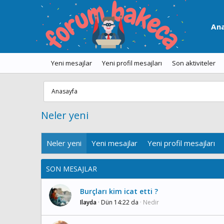
An
Yeni mesajlar
Yeni profil mesajları
Son aktiviteler
Anasayfa
Neler yeni
Neler yeni
Yeni mesajlar
Yeni profil mesajları
SON MESAJLAR
Burçları kim icat etti ?
Ilayda
Dün 14:22 da
Nedir