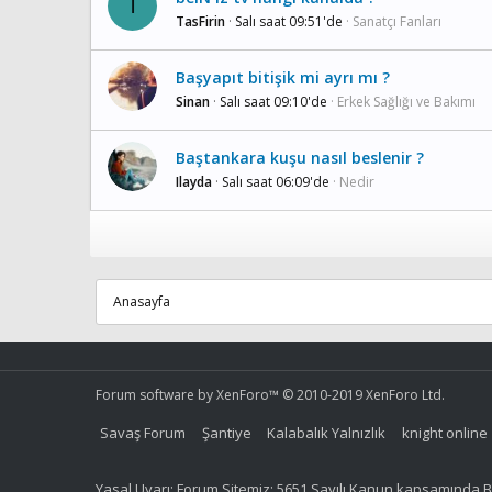
T
TasFirin
Salı saat 09:51'de
Sanatçı Fanları
Başyapıt bitişik mi ayrı mı ?
Sinan
Salı saat 09:10'de
Erkek Sağlığı ve Bakımı
Baştankara kuşu nasıl beslenir ?
Ilayda
Salı saat 06:09'de
Nedir
Anasayfa
Forum software by XenForo™
© 2010-2019 XenForo Ltd.
Savaş Forum
Şantiye
Kalabalık Yalnızlık
knight online
Yasal Uyarı: Forum Sitemiz; 5651 Sayılı Kanun kapsamında BT