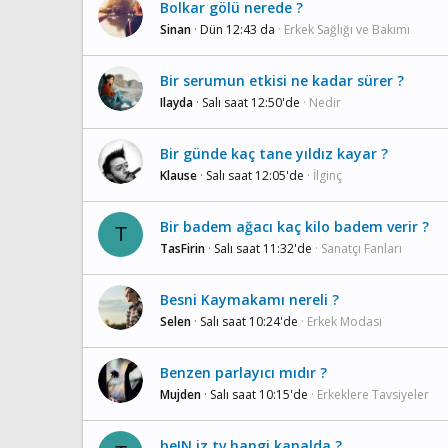
Bolkar gölü nerede ?
Sinan
Dün 12:43 da
Erkek Sağlığı ve Bakımı
Bir serumun etkisi ne kadar sürer ?
Ilayda
Salı saat 12:50'de
Nedir
Bir günde kaç tane yıldız kayar ?
Klause
Salı saat 12:05'de
İlginç
Bir badem ağacı kaç kilo badem verir ?
T
TasFirin
Salı saat 11:32'de
Sanatçı Fanları
Besni Kaymakamı nereli ?
Selen
Salı saat 10:24'de
Erkek Modası
Benzen parlayıcı mıdır ?
Mujden
Salı saat 10:15'de
Erkeklere Tavsiyeler
beIN iz tv hangi kanalda ?