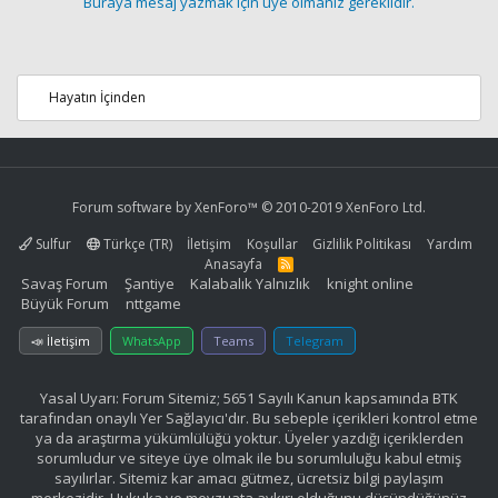
Buraya mesaj yazmak için üye olmanız gereklidir.
Hayatın İçinden
Forum software by XenForo™
© 2010-2019 XenForo Ltd.
Sulfur
Türkçe (TR)
İletişim
Koşullar
Gizlilik Politikası
Yardım
Anasayfa
R
S
Savaş Forum
Şantiye
Kalabalık Yalnızlık
knight online
S
Büyük Forum
nttgame
📣 İletişim
WhatsApp
Teams
Telegram
Yasal Uyarı: Forum Sitemiz; 5651 Sayılı Kanun kapsamında BTK
tarafından onaylı Yer Sağlayıcı'dır. Bu sebeple içerikleri kontrol etme
ya da araştırma yükümlülüğü yoktur. Üyeler yazdığı içeriklerden
sorumludur ve siteye üye olmak ile bu sorumluluğu kabul etmiş
sayılırlar. Sitemiz kar amacı gütmez, ücretsiz bilgi paylaşım