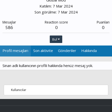
Global Mod
Katılım
7 Mar 2024
Son görülme
7 Mar 2024
Mesajlar
Reaction score
Puanları
586
0
0
Bul
Profil mesajları
Son aktivite
Gönderiler
Hakkında
Sinan adlı kullanıcının profili hakkında henüz mesaj yok.
Kullanıcılar