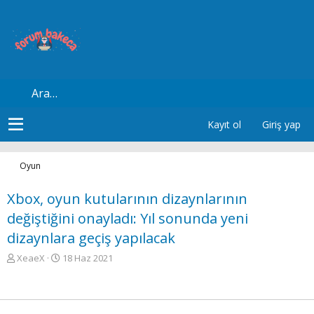
Kayıt ol
Giriş yap
Oyun
Xbox, oyun kutularının dizaynlarının
değiştiğini onayladı: Yıl sonunda yeni
dizaynlara geçiş yapılacak
K
B
XeaeX
18 Haz 2021
o
a
n
ş
u
l
y
a