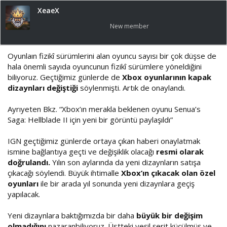
u
n
XeaeX
b
g
a
ı
New member
ş
ç
l
t
a
a
Oyunlaın fizikî sürümlerini alan oyuncu sayısı bir çok düşse de
t
r
hala önemli sayıda oyuncunun fizikî sürümlere yöneldiğini
a
i
biliyoruz. Geçtiğimiz günlerde de
Xbox oyunlarının kapak
n
h
i
dizaynları değiştiği
söylenmişti. Artık de onaylandı.
Ayrıyeten Bkz. “Xbox’ın merakla beklenen oyunu Senua’s
Saga: Hellblade II için yeni bir görüntü paylaşıldı”
IGN geçtiğimiz günlerde ortaya çıkan haberi onaylatmak
ismine bağlantıya geçti ve değişiklik olacağı
resmi olarak
doğrulandı.
Yılın son aylarında da yeni dizaynların satışa
çıkacağı söylendi. Büyük ihtimalle
Xbox’ın çıkacak olan özel
oyunları
ile bir arada yıl sonunda yeni dizaynlara geçiş
yapılacak.
Yeni dizaynlara baktığımızda bir daha
büyük bir değişim
olmadığını
nazaranbiliyoruz. Üstteki yeşil şerit küçülmüş ve