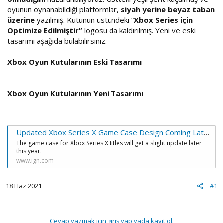
oyunun oynanabildiği platformlar,
siyah yerine beyaz taban
üzerine
yazılmış. Kutunun üstündeki “
Xbox Series için
Optimize Edilmiştir”
logosu da kaldırılmış. Yeni ve eski
tasarımı aşağıda bulabilirsiniz.
Xbox Oyun Kutularının Eski Tasarımı
Xbox Oyun Kutularının Yeni Tasarımı
Updated Xbox Series X Game Case Design Coming Later This Year - IGN
The game case for Xbox Series X titles will get a slight update later
this year.
www.ign.com
18 Haz 2021
#1
Cevap yazmak için giriş yap yada kayıt ol.