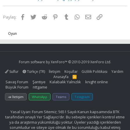
Facebook
Twitter
Reddit
Pinterest
Tumblr
WhatsApp
E-posta
Link
Paylaş:
Oyun
Forum software by XenForo™
© 2010-2019 XenForo Ltd.
Sulfur
Türkçe (TR)
İletişim
Koşullar
Gizlilik Politikası
Yardım
Anasayfa
R
S
Savaş Forum
Şantiye
Kalabalık Yalnızlık
knight online
S
Büyük Forum
nttgame
📣 İletişim
WhatsApp
Teams
Telegram
Yasal Uyarı: Forum Sitemiz; 5651 Sayılı Kanun kapsamında BTK
tarafından onaylı Yer Sağlayıcı'dır. Bu sebeple içerikleri kontrol etme
ya da araştırma yükümlülüğü yoktur. Üyeler yazdığı içeriklerden
sorumludur ve siteye üye olmak ile bu sorumluluğu kabul etmiş