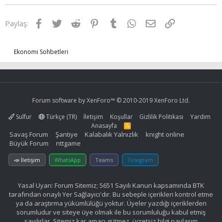
Facebook
Twitter
Reddit
Pinterest
Tumblr
WhatsApp
E-posta
Link
Paylaş:
Ekonomi Sohbetleri
Forum software by XenForo™
© 2010-2019 XenForo Ltd.
Sulfur
Türkçe (TR)
İletişim
Koşullar
Gizlilik Politikası
Yardım
Anasayfa
R
S
Savaş Forum
Şantiye
Kalabalık Yalnızlık
knight online
S
Büyük Forum
nttgame
📣 İletişim
WhatsApp
Teams
Telegram
Yasal Uyarı: Forum Sitemiz; 5651 Sayılı Kanun kapsamında BTK
tarafından onaylı Yer Sağlayıcı'dır. Bu sebeple içerikleri kontrol etme
ya da araştırma yükümlülüğü yoktur. Üyeler yazdığı içeriklerden
sorumludur ve siteye üye olmak ile bu sorumluluğu kabul etmiş
sayılırlar. Sitemiz kar amacı gütmez, ücretsiz bilgi paylaşım