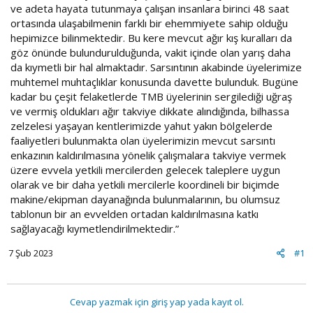
ve adeta hayata tutunmaya çalışan insanlara birinci 48 saat
ortasında ulaşabilmenin farklı bir ehemmiyete sahip olduğu
hepimizce bilinmektedir. Bu kere mevcut ağır kış kuralları da
göz önünde bulundurulduğunda, vakit içinde olan yarış daha
da kıymetli bir hal almaktadır. Sarsıntının akabinde üyelerimize
muhtemel muhtaçlıklar konusunda davette bulunduk. Bugüne
kadar bu çeşit felaketlerde TMB üyelerinin sergilediği uğraş
ve vermiş oldukları ağır takviye dikkate alındığında, bilhassa
zelzelesi yaşayan kentlerimizde yahut yakın bölgelerde
faaliyetleri bulunmakta olan üyelerimizin mevcut sarsıntı
enkazının kaldırılmasına yönelik çalışmalara takviye vermek
üzere evvela yetkili mercilerden gelecek taleplere uygun
olarak ve bir daha yetkili mercilerle koordineli bir biçimde
makine/ekipman dayanağında bulunmalarının, bu olumsuz
tablonun bir an evvelden ortadan kaldırılmasına katkı
sağlayacağı kıymetlendirilmektedir.”
7 Şub 2023
#1
Cevap yazmak için giriş yap yada kayıt ol.