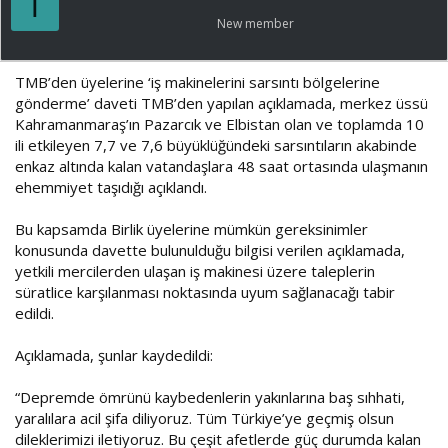
T
a
ı
New member
ş
ç
l
t
a
a
TMB’den üyelerine ‘iş makinelerini sarsıntı bölgelerine
t
r
gönderme’ daveti TMB’den yapılan açıklamada, merkez üssü
a
i
Kahramanmaraş’ın Pazarcık ve Elbistan olan ve toplamda 10
n
h
i
ili etkileyen 7,7 ve 7,6 büyüklüğündeki sarsıntıların akabinde
enkaz altında kalan vatandaşlara 48 saat ortasında ulaşmanın
ehemmiyet taşıdığı açıklandı.
Bu kapsamda Birlik üyelerine mümkün gereksinimler
konusunda davette bulunulduğu bilgisi verilen açıklamada,
yetkili mercilerden ulaşan iş makinesi üzere taleplerin
süratlice karşılanması noktasında uyum sağlanacağı tabir
edildi.
Açıklamada, şunlar kaydedildi:
“Depremde ömrünü kaybedenlerin yakınlarına baş sıhhati,
yaralılara acil şifa diliyoruz. Tüm Türkiye’ye geçmiş olsun
dileklerimizi iletiyoruz. Bu çeşit afetlerde güç durumda kalan