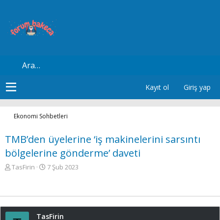
Kayıt ol
Giriş yap
Ekonomi Sohbetleri
TMB’den üyelerine ‘iş makinelerini sarsıntı
bölgelerine gönderme’ daveti
K
B
TasFirin
7 Şub 2023
o
a
n
ş
u
l
y
a
u
n
TasFirin
b
g