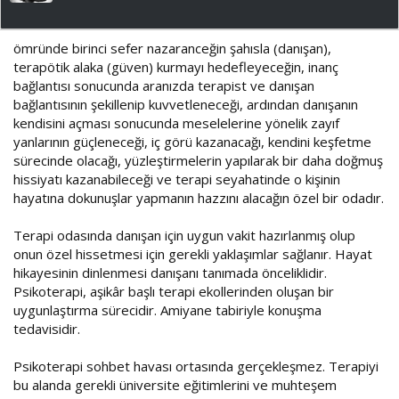
ş
ç
l
t
a
a
ömründe birinci sefer nazaranceğin şahısla (danışan),
t
r
terapötik alaka (güven) kurmayı hedefleyeceğin, inanç
a
i
bağlantısı sonucunda aranızda terapist ve danışan
n
h
i
bağlantısının şekillenip kuvvetleneceği, ardından danışanın
kendisini açması sonucunda meselelerine yönelik zayıf
yanlarının güçleneceği, iç görü kazanacağı, kendini keşfetme
sürecinde olacağı, yüzleştirmelerin yapılarak bir daha doğmuş
hissiyatı kazanabileceği ve terapi seyahatinde o kişinin
hayatına dokunuşlar yapmanın hazzını alacağın özel bir odadır.
Terapi odasında danışan için uygun vakit hazırlanmış olup
onun özel hissetmesi için gerekli yaklaşımlar sağlanır. Hayat
hikayesinin dinlenmesi danışanı tanımada önceliklidir.
Psikoterapi, aşikâr başlı terapi ekollerinden oluşan bir
uygunlaştırma sürecidir. Amiyane tabiriyle konuşma
tedavisidir.
Psikoterapi sohbet havası ortasında gerçekleşmez. Terapiyi
bu alanda gerekli üniversite eğitimlerini ve muhteşem