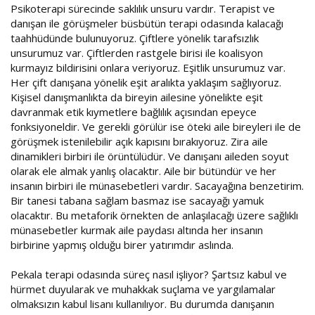
Psikoterapi sürecinde saklılık unsuru vardır. Terapist ve
danışan ile görüşmeler büsbütün terapi odasında kalacağı
taahhüdünde bulunuyoruz. Çiftlere yönelik tarafsızlık
unsurumuz var. Çiftlerden rastgele birisi ile koalisyon
kurmayız bildirisini onlara veriyoruz. Eşitlik unsurumuz var.
Her çift danışana yönelik eşit aralıkta yaklaşım sağlıyoruz.
Kişisel danışmanlıkta da bireyin ailesine yönelikte eşit
davranmak etik kıymetlere bağlılık açısından epeyce
fonksiyoneldir. Ve gerekli görülür ise öteki aile bireyleri ile de
görüşmek istenilebilir açık kapısını bırakıyoruz. Zira aile
dinamikleri birbiri ile örüntülüdür. Ve danışanı aileden soyut
olarak ele almak yanlış olacaktır. Aile bir bütündür ve her
insanın birbiri ile münasebetleri vardır. Sacayağına benzetirim.
Bir tanesi tabana sağlam basmaz ise sacayağı yamuk
olacaktır. Bu metaforik örnekten de anlaşılacağı üzere sağlıklı
münasebetler kurmak aile paydası altında her insanın
birbirine yapmış olduğu birer yatırımdır aslında.
Pekala terapi odasında süreç nasıl işliyor? Şartsız kabul ve
hürmet duyularak ve muhakkak suçlama ve yargılamalar
olmaksızın kabul lisanı kullanılıyor. Bu durumda danışanın