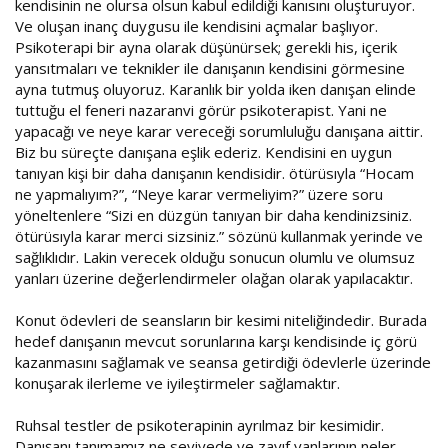
kendisinin ne olursa olsun kabul edildiği kanısını oluşturuyor.
Ve oluşan inanç duygusu ile kendisini açmalar başlıyor.
Psikoterapi bir ayna olarak düşünürsek; gerekli his, içerik
yansıtmaları ve teknikler ile danışanın kendisini görmesine
ayna tutmuş oluyoruz. Karanlık bir yolda iken danışan elinde
tuttuğu el feneri nazaranvi görür psikoterapist. Yani ne
yapacağı ve neye karar vereceği sorumluluğu danışana aittir.
Biz bu süreçte danışana eşlik ederiz. Kendisini en uygun
tanıyan kişi bir daha danışanın kendisidir. ötürüsıyla “Hocam
ne yapmalıyım?”, “Neye karar vermeliyim?” üzere soru
yöneltenlere “Sizi en düzgün tanıyan bir daha kendinizsiniz.
ötürüsıyla karar merci sizsiniz.” sözünü kullanmak yerinde ve
sağlıklıdır. Lakin verecek olduğu sonucun olumlu ve olumsuz
yanları üzerine değerlendirmeler olağan olarak yapılacaktır.
Konut ödevleri de seansların bir kesimi niteliğindedir. Burada
hedef danışanın mevcut sorunlarına karşı kendisinde iç görü
kazanmasını sağlamak ve seansa getirdiği ödevlerle üzerinde
konuşarak ilerleme ve iyileştirmeler sağlamaktır.
Ruhsal testler de psikoterapinin ayrılmaz bir kesimidir.
Danışanı tanımamız ne seviyede ve zayıf yanlarının neler