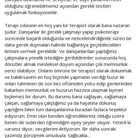
olduğunu öğrenebilmemiz açısından gerekli testleri
uygulamak fonksiyoneldir.
Terapi odasının en hoş yanı bir terapist olarak bana nazaran
şudur: Danışanlar ile gerekli çalışmayı yapıp psikoterapi
sürecinde başarılı olduğunda ve neticelendirdiğinde süreci bir
daha gerek duymaları halinde bağlantıya geçebilecekleri
iletisini vermek gereklidir. Ve danışanlardan yaptığımız
çalışmalara yönelik istediğim geribildirimler sonucunda hoş
dönütler almak mesleksel doyum açısından çok memnunluk
verici olabiliyor. Onların ömrüne bir terapist olarak dokunmak
ve bakılırsavimi en hoş biçimde yapmanın verdiği huzur ile
onları tahminen de son kez ofisimden yolcu edip gerilerinden
bakarken memnunluk ve huzurun hazzına ulaşmak kıymet
biçilemez bir durum. Bu durumu bana sağlayan, sağlamaya
çalışan, sağlamaya çalıştığımız ya da hayatına dokunuş
yaptığımı bilen tüm danışanlarıma buradan fazlaca teşekkür
ediyorum. Emin olun benden öğrendikleriniz olduğu üzere
benim de sizlerden öğrendiğim epey şeyler oluyor. Yeterli ki
varsınız diyor, sevgilerimi iletiyorum. Bir daha sonraki
yazımda görüşmek umuduyla. Sağlıcakla…