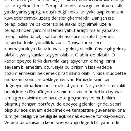
akıllara gelmektedir. Terapist kendisini sorgulamalı ve eksik
ya da yanlış yaptığını düşündüğü noktaları yakalayıp kendisini
kuvvetlendirmek üzere dersler çıkarmalıdır. Danışan ise
terapi odası ve psikoterapi ile alakalı bilgi almak üzere
terapistinden yardım istemeli yahut araştırmalar yaparak
terapi hakkında bilgi sahibi olması sürecin rahat işlemesi
açısından fonksiyonellik kazanır. Danışanlar sürece
inanmayarak ya da az inanarak gelmiş olabilir, önyargılı gelmiş
olabilir, yanlış kanılar taşıyor olabilir. Olabilir de olabilir. O
kadar epeyce farklı durumla karşılaşıyorum ki hangi birini
saysam bilemedim. ötürüsıyla bu birikimin kısa vadede
çözümlenmesini beklemek biraz sıkıntı olabilir. Kısa müddette
muazzam sonuçlar bekleyenler var. Elimizde sihirli bir
değneğin olmadığını belirtmek istiyorum. Ne yazık ki kimi vakit
bu biçimde düşünülüyoruz sanırım. Uzun müddettir dayanak
alma gereksinimi olup harekete geçmemiş ve bir birikim
oluşmuş danışan portföyü de epeyce gelenler içinde. Sabırlı
olup sürece devam edebilmek ve terapistine güvenerek ona
tüm gerçekliği ve benliği ile açık olmak epeyce fonksiyoneldir.
Ve aslında danışanın kendisine yaptığı değerli bir yatırımdır.