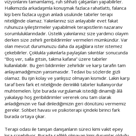
vizyonlarını tamamlamış, ruh sıhhati çalışanları yapabilirler.
Halkımızda arkadaşımla konuşmak fazlaca rahatlattı, falanca
kişi beni fazlaca uygun anladı usulünde tabirler terapi
niteliğinde olamaz. Yakınlarınız sizi anlayabilir evet fakat
ruhunuza iyileştirmeler yapabilmek terapistlerin nazaranv
sorumluluklarındadır. Üstelik yakınlarınız size yardımcı olayım
derken size zehirli geribildirimler vermeleri mümkündür. Var
olan mevcut durumunuzu daha da aşağılara ister istemez
çekebilirler. Çoklukla yakınlarla paylaşılan sıkıntılar sonucunda
“Boş ver, salla gitsin, takma kafana” üzere tabirler
kullanılabilir. Bu geri bildirimler zehirlidir ve karşı tarafın tam
anlayamadığımızın yansımasıdır. Tedavi bu sözlerde gizli
olamaz. Bu işin kolay ve yanlışsız olmayan kısmıdır. Lakin karşı
taraf beni fark et niteliğinde derinlikli tabirler kullanıyordur
muhtemelen. İşte burada vurgulamak istediği dinamiği âlâ
yakalayıp hoş geribildirimler vererek onu tam olarak
anladığımızın ve faal dinlediğimizin geri dönütünü vermemiz
gerekir. Sohbet havası ve psikoterapi içindeki birinci fark
burada ortaya çıkar.
Terapi odası ile tanışan danışanların süreci kimi vakit epey
kısa sürebiliyor. Burada sağlıklı olmayan kimi durumlar olduğu