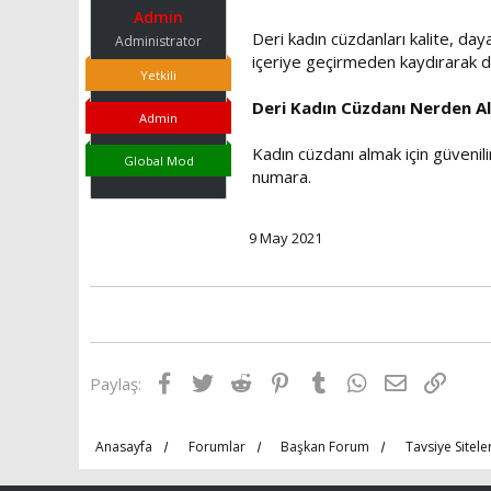
t
r
Admin
a
i
Deri kadın cüzdanları kalite, da
Administrator
n
h
içeriye geçirmeden kaydırarak dö
i
Yetkili
Deri Kadın Cüzdanı Nerden Al
Admin
Kadın cüzdanı almak için güvenili
Global Mod
numara.
9 May 2021
Facebook
Twitter
Reddit
Pinterest
Tumblr
WhatsApp
E-posta
Link
Paylaş:
Anasayfa
Forumlar
Başkan Forum
Tavsiye Sitele