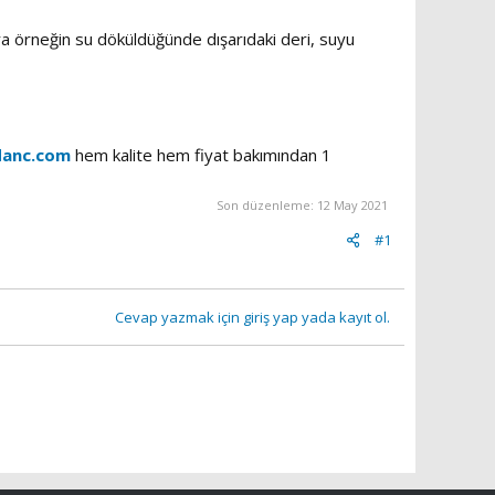
ra örneğin su döküldüğünde dışarıdaki deri, suyu
anc.com
hem kalite hem fiyat bakımından 1
Son düzenleme:
12 May 2021
#1
Cevap yazmak için giriş yap yada kayıt ol.