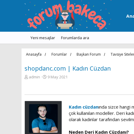
An
Yeni mesajlar
Forumlarda ara
Anasayfa
Forumlar
Başkan Forum
Tavsiye Sitele
shopdanc.com | Kadın Cüzdan
K
B
admin
9 May 2021
o
a
n
ş
u
l
y
a
u
n
Kadın cüzdan
ında sizce hangi 
b
g
çok kullanılan modeller. Deri kad
a
ı
olarak kadınlar tarafından sevilme
ş
ç
l
t
a
a
Neden Deri Kadın Cüzdanı?