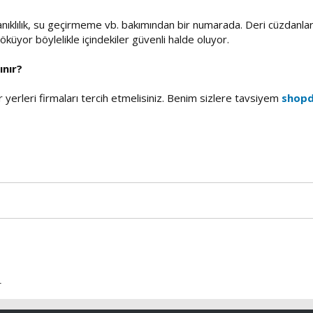
yanıklılık, su geçirmeme vb. bakımından bir numarada. Deri cüzdanla
küyor böylelikle içindekiler güvenli halde oluyor.
ınır?
r yerleri firmaları tercih etmelisiniz. Benim sizlere tavsiyem
shopd
r