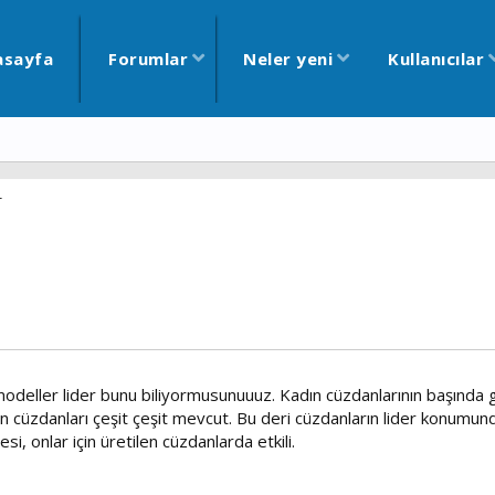
asayfa
Forumlar
Neler yeni
Kullanıcılar
r
modeller lider bunu biliyormusunuuuz. Kadın cüzdanlarının başında g
ın cüzdanları çeşit çeşit mevcut. Bu deri cüzdanların lider konumundak
si, onlar için üretilen cüzdanlarda etkili.