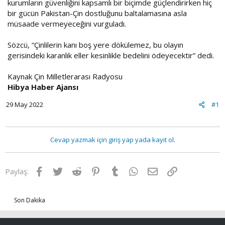
kurumların güvenliğini kapsamlı bir biçimde güçlendirirken hiç
bir gücün Pakistan-Çin dostluğunu baltalamasına asla
müsaade vermeyeceğini vurguladı.
Sözcü, “Çinlilerin kanı boş yere dökülemez, bu olayın
gerisindeki karanlık eller kesinlikle bedelini ödeyecektir” dedi.
Kaynak Çin Milletlerarası Radyosu
Hibya Haber Ajansı
29 May 2022
#1
Cevap yazmak için giriş yap yada kayıt ol.
Facebook
Twitter
Reddit
Pinterest
Tumblr
WhatsApp
E-posta
Link
Paylaş:
Son Dakika