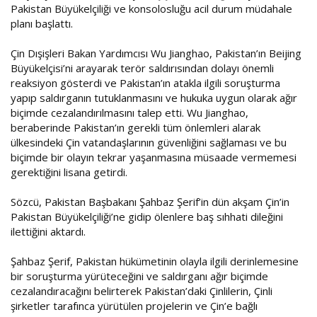
Pakistan Büyükelçiliği ve konsolosluğu acil durum müdahale
planı başlattı.
Çin Dışişleri Bakan Yardımcısı Wu Jianghao, Pakistan’ın Beijing
Büyükelçisi’ni arayarak terör saldırısından dolayı önemli
reaksiyon gösterdi ve Pakistan’ın atakla ilgili soruşturma
yapıp saldırganın tutuklanmasını ve hukuka uygun olarak ağır
biçimde cezalandırılmasını talep etti. Wu Jianghao,
beraberinde Pakistan’ın gerekli tüm önlemleri alarak
ülkesindeki Çin vatandaşlarının güvenliğini sağlaması ve bu
biçimde bir olayın tekrar yaşanmasına müsaade vermemesi
gerektiğini lisana getirdi.
Sözcü, Pakistan Başbakanı Şahbaz Şerif’in dün akşam Çin’in
Pakistan Büyükelçiliği’ne gidip ölenlere baş sıhhati dileğini
ilettiğini aktardı.
Şahbaz Şerif, Pakistan hükümetinin olayla ilgili derinlemesine
bir soruşturma yürüteceğini ve saldırganı ağır biçimde
cezalandıracağını belirterek Pakistan’daki Çinlilerin, Çinli
şirketler tarafınca yürütülen projelerin ve Çin’e bağlı