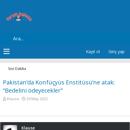
Kayıt ol
Giriş yap
Son Dakika
Pakistan’da Konfüçyüs Enstitüsü’ne atak:
“Bedelini ödeyecekler”
K
B
Klause
29 May 2022
o
a
n
ş
u
l
y
a
u
n
Klause
b
g