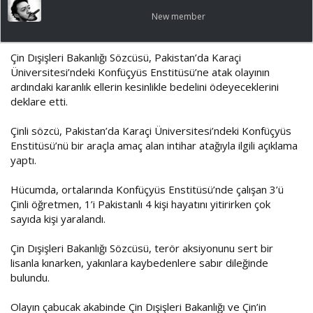
a
ı
New member
ş
ç
l
t
a
a
Çin Dışişleri Bakanlığı Sözcüsü, Pakistan’da Karaçi
t
r
Üniversitesi’ndeki Konfüçyüs Enstitüsü’ne atak olayının
a
i
ardındaki karanlık ellerin kesinlikle bedelini ödeyeceklerini
n
h
i
deklare etti.
Çinli sözcü, Pakistan’da Karaçi Üniversitesi’ndeki Konfüçyüs
Enstitüsü’nü bir araçla amaç alan intihar atağıyla ilgili açıklama
yaptı.
Hücumda, ortalarında Konfüçyüs Enstitüsü’nde çalışan 3’ü
Çinli öğretmen, 1’i Pakistanlı 4 kişi hayatını yitirirken çok
sayıda kişi yaralandı.
Çin Dışişleri Bakanlığı Sözcüsü, terör aksiyonunu sert bir
lisanla kınarken, yakınlara kaybedenlere sabır dileğinde
bulundu.
Olayın çabucak akabinde Çin Dışişleri Bakanlığı ve Çin’in