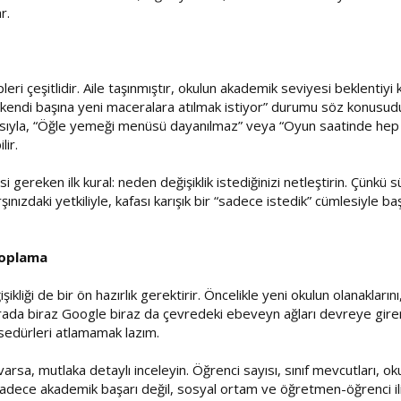
r.
epleri çeşitlidir. Aile taşınmıştır, okulun akademik seviyesi beklent
endi başına yeni maceralara atılmak istiyor” durumu söz konusudur.
açısıyla, “Öğle yemeği menüsü dayanılmaz” veya “Oyun saatinde hep
ir.
i gereken ilk kural: neden değişiklik istediğinizi netleştirin. Çünk
nızdaki yetkiliyle, kafası karışık bir “sadece istedik” cümlesiyle ba
Toplama
ikliği de bir ön hazırlık gerektirir. Öncelikle yeni okulun olanakla
Burada biraz Google biraz da çevredeki ebeveyn ağları devreye gir
sedürleri atlamamak lazım.
varsa, mutlaka detaylı inceleyin. Öğrenci sayısı, sınıf mevcutları, o
, sadece akademik başarı değil, sosyal ortam ve öğretmen-öğrenci i