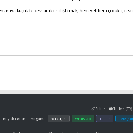
ken araya küçük tebessümler sıkıştırmak, hem veli hem çocuk için sü
Sulfur
Türkçe (TR)
Büyük Forum
nttgame
📣 İletişim
WhatsApp
Teams
Telegra