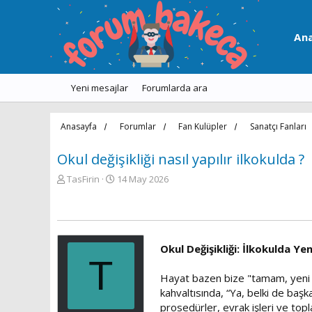
An
Yeni mesajlar
Forumlarda ara
Anasayfa
Forumlar
Fan Kulüpler
Sanatçı Fanları
Okul değişikliği nasıl yapılır ilkokulda ?
K
B
TasFirin
14 May 2026
o
a
n
ş
u
l
y
a
u
n
Okul Değişikliği: İlkokulda Ye
b
g
T
a
ı
Hayat bazen bize "tamam, yeni bi
ş
ç
l
t
kahvaltısında, “Ya, belki de başka
a
a
prosedürler, evrak işleri ve topl