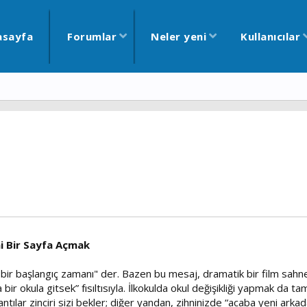
asayfa
Forumlar
Neler yeni
Kullanıcılar
ni Bir Sayfa Açmak
r başlangıç zamanı" der. Bazen bu mesaj, dramatik bir film sahnes
 bir okula gitsek” fısıltısıyla. İlkokulda okul değişikliği yapmak da 
antılar zinciri sizi bekler; diğer yandan, zihninizde “acaba yeni arka