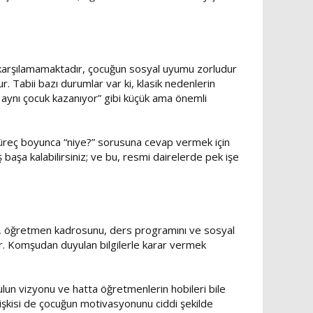
iyi karşılamamaktadır, çocuğun sosyal uyumu zorludur
 Tabii bazı durumlar var ki, klasik nedenlerin
 aynı çocuk kazanıyor” gibi küçük ama önemli
ü süreç boyunca “niye?” sorusuna cevap vermek için
ş başa kalabilirsiniz; ve bu, resmi dairelerde pek işe
rını, öğretmen kadrosunu, ders programını ve sosyal
er. Komşudan duyulan bilgilerle karar vermek
kulun vizyonu ve hatta öğretmenlerin hobileri bile
lişkisi de çocuğun motivasyonunu ciddi şekilde