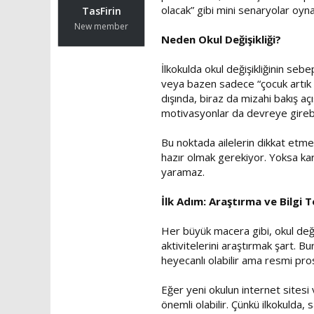
t
r
olacak” gibi mini senaryolar oyna
TasFirin
a
i
New member
n
h
Neden Okul Değişikliği?
i
İlkokulda okul değişikliğinin seb
veya bazen sadece “çocuk artık k
dışında, biraz da mizahi bakış 
motivasyonlar da devreye girebil
Bu noktada ailelerin dikkat etmes
hazır olmak gerekiyor. Yoksa karşı
yaramaz.
İlk Adım: Araştırma ve Bilgi 
Her büyük macera gibi, okul değiş
aktivitelerini araştırmak şart. 
heyecanlı olabilir ama resmi pro
Eğer yeni okulun internet sitesi 
önemli olabilir. Çünkü ilkokulda