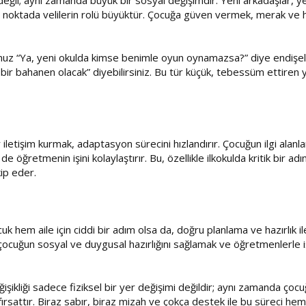
 değil; aynı zamanda büyük bir sosyal değişimdir. Yeni arkadaşlar, ye
 noktada velilerin rolü büyüktür. Çocuğa güven vermek, merak ve 
unuz “Ya, yeni okulda kimse benimle oyun oynamazsa?” diye endişe
bir bahanen olacak” diyebilirsiniz. Bu tür küçük, tebessüm ettiren 
 iletişim kurmak, adaptasyon sürecini hızlandırır. Çocuğun ilgi alanla
 öğretmenin işini kolaylaştırır. Bu, özellikle ilkokulda kritik bi
ip eder.
cuk hem aile için ciddi bir adım olsa da, doğru planlama ve hazırlık il
ocuğun sosyal ve duygusal hazırlığını sağlamak ve öğretmenlerle iş
işikliği sadece fiziksel bir yer değişimi değildir; aynı zamanda ç
 fırsattır. Biraz sabır, biraz mizah ve çokça destek ile bu süreci hem k