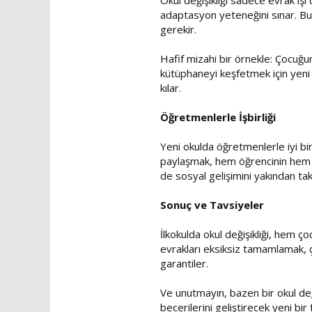
Okul değişikliği sadece evrak işi
adaptasyon yeteneğini sınar. Bu
gerekir.
Hafif mizahi bir örnekle: Çocuğ
kütüphaneyi keşfetmek için yeni 
kılar.
Öğretmenlerle İşbirliği
Yeni okulda öğretmenlerle iyi bir
paylaşmak, hem öğrencinin hem de
de sosyal gelişimini yakından tak
Sonuç ve Tavsiyeler
İlkokulda okul değişikliği, hem ço
evrakları eksiksiz tamamlamak, ç
garantiler.
Ve unutmayın, bazen bir okul değ
becerilerini geliştirecek yeni bir