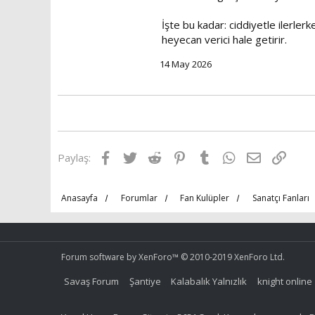
İşte bu kadar: ciddiyetle ilerler
heyecan verici hale getirir.
14 May 2026
Facebook
Twitter
Reddit
Pinterest
Tumblr
WhatsApp
E-posta
Link
Paylaş:
Anasayfa
Forumlar
Fan Kulüpler
Sanatçı Fanları
Forum software by XenForo™
© 2010-2019 XenForo Ltd.
Savaş Forum
Şantiye
Kalabalık Yalnızlık
knight online