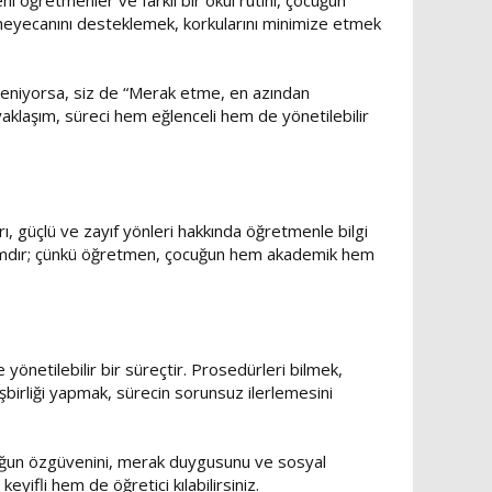
ni öğretmenler ve farklı bir okul rutini, çocuğun
heyecanını desteklemek, korkularını minimize etmek
leniyorsa, siz de “Merak etme, en azından
yaklaşım, süreci hem eğlenceli hem de yönetilebilir
rı, güçlü ve zayıf yönleri hakkında öğretmenle bilgi
r adımdır; çünkü öğretmen, çocuğun hem akademik hem
e yönetilebilir bir süreçtir. Prosedürleri bilmek,
birliği yapmak, sürecin sorunsuz ilerlemesini
ocuğun özgüvenini, merak duygusunu ve sosyal
eyifli hem de öğretici kılabilirsiniz.