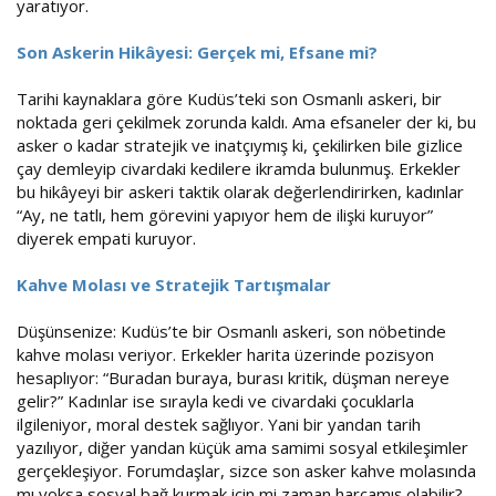
yaratıyor.
Son Askerin Hikâyesi: Gerçek mi, Efsane mi?
Tarihi kaynaklara göre Kudüs’teki son Osmanlı askeri, bir
noktada geri çekilmek zorunda kaldı. Ama efsaneler der ki, bu
asker o kadar stratejik ve inatçıymış ki, çekilirken bile gizlice
çay demleyip civardaki kedilere ikramda bulunmuş. Erkekler
bu hikâyeyi bir askeri taktik olarak değerlendirirken, kadınlar
“Ay, ne tatlı, hem görevini yapıyor hem de ilişki kuruyor”
diyerek empati kuruyor.
Kahve Molası ve Stratejik Tartışmalar
Düşünsenize: Kudüs’te bir Osmanlı askeri, son nöbetinde
kahve molası veriyor. Erkekler harita üzerinde pozisyon
hesaplıyor: “Buradan buraya, burası kritik, düşman nereye
gelir?” Kadınlar ise sırayla kedi ve civardaki çocuklarla
ilgileniyor, moral destek sağlıyor. Yani bir yandan tarih
yazılıyor, diğer yandan küçük ama samimi sosyal etkileşimler
gerçekleşiyor. Forumdaşlar, sizce son asker kahve molasında
mı yoksa sosyal bağ kurmak için mi zaman harcamış olabilir?