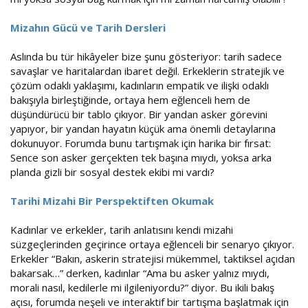
Mizahın Gücü ve Tarih Dersleri
Aslında bu tür hikâyeler bize şunu gösteriyor: tarih sadece
savaşlar ve haritalardan ibaret değil. Erkeklerin stratejik ve
çözüm odaklı yaklaşımı, kadınların empatik ve ilişki odaklı
bakışıyla birleştiğinde, ortaya hem eğlenceli hem de
düşündürücü bir tablo çıkıyor. Bir yandan asker görevini
yapıyor, bir yandan hayatın küçük ama önemli detaylarına
dokunuyor. Forumda bunu tartışmak için harika bir fırsat:
Sence son asker gerçekten tek başına mıydı, yoksa arka
planda gizli bir sosyal destek ekibi mi vardı?
Tarihi Mizahi Bir Perspektiften Okumak
Kadınlar ve erkekler, tarih anlatısını kendi mizahi
süzgeçlerinden geçirince ortaya eğlenceli bir senaryo çıkıyor.
Erkekler “Bakın, askerin stratejisi mükemmel, taktiksel açıdan
bakarsak…” derken, kadınlar “Ama bu asker yalnız mıydı,
morali nasıl, kedilerle mi ilgileniyordu?” diyor. Bu ikili bakış
açısı, forumda neşeli ve interaktif bir tartışma başlatmak için