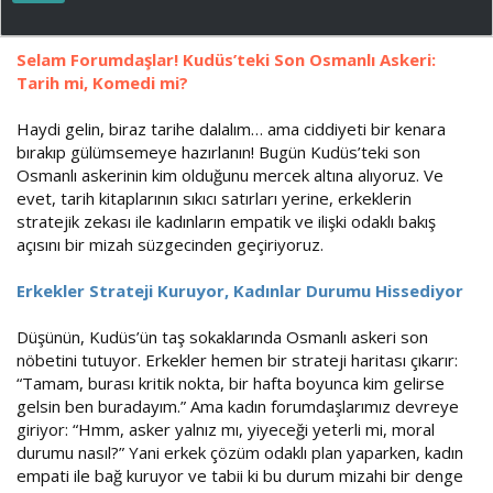
ş
ç
l
t
a
a
Selam Forumdaşlar! Kudüs’teki Son Osmanlı Askeri:
t
r
Tarih mi, Komedi mi?
a
i
n
h
i
Haydi gelin, biraz tarihe dalalım… ama ciddiyeti bir kenara
bırakıp gülümsemeye hazırlanın! Bugün Kudüs’teki son
Osmanlı askerinin kim olduğunu mercek altına alıyoruz. Ve
evet, tarih kitaplarının sıkıcı satırları yerine, erkeklerin
stratejik zekası ile kadınların empatik ve ilişki odaklı bakış
açısını bir mizah süzgecinden geçiriyoruz.
Erkekler Strateji Kuruyor, Kadınlar Durumu Hissediyor
Düşünün, Kudüs’ün taş sokaklarında Osmanlı askeri son
nöbetini tutuyor. Erkekler hemen bir strateji haritası çıkarır:
“Tamam, burası kritik nokta, bir hafta boyunca kim gelirse
gelsin ben buradayım.” Ama kadın forumdaşlarımız devreye
giriyor: “Hmm, asker yalnız mı, yiyeceği yeterli mi, moral
durumu nasıl?” Yani erkek çözüm odaklı plan yaparken, kadın
empati ile bağ kuruyor ve tabii ki bu durum mizahi bir denge