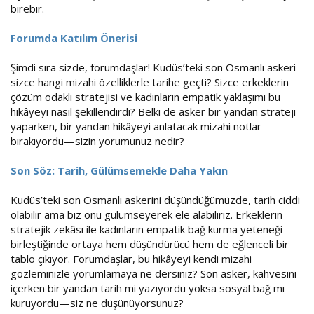
birebir.
Forumda Katılım Önerisi
Şimdi sıra sizde, forumdaşlar! Kudüs’teki son Osmanlı askeri
sizce hangi mizahi özelliklerle tarihe geçti? Sizce erkeklerin
çözüm odaklı stratejisi ve kadınların empatik yaklaşımı bu
hikâyeyi nasıl şekillendirdi? Belki de asker bir yandan strateji
yaparken, bir yandan hikâyeyi anlatacak mizahi notlar
bırakıyordu—sizin yorumunuz nedir?
Son Söz: Tarih, Gülümsemekle Daha Yakın
Kudüs’teki son Osmanlı askerini düşündüğümüzde, tarih ciddi
olabilir ama biz onu gülümseyerek ele alabiliriz. Erkeklerin
stratejik zekâsı ile kadınların empatik bağ kurma yeteneği
birleştiğinde ortaya hem düşündürücü hem de eğlenceli bir
tablo çıkıyor. Forumdaşlar, bu hikâyeyi kendi mizahi
gözleminizle yorumlamaya ne dersiniz? Son asker, kahvesini
içerken bir yandan tarih mi yazıyordu yoksa sosyal bağ mı
kuruyordu—siz ne düşünüyorsunuz?