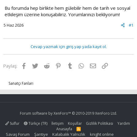
Bu forumda hep birlikte hem gülebilir hem de tarih ve sosyal
etkileşim üzerine konuşabiliriz. Yorumlarınızı bekliyorum!
5 Haz 2026
#1
Cevap yazmak için giriş yap yada kayıt ol.
Facebook
Twitter
Reddit
Pinterest
Tumblr
WhatsApp
E-posta
Link
Paylaş:
Sanatçı Fanları
Forum software by XenForo™
© 2010-2019 XenForo Ltd.
Sulfur
Türkçe (TR)
İletişim
Koşullar
Gizlilik Politikası
Yardım
Anasayfa
R
S
Savaş Forum
Şantiye
Kalabalık Yalnızlık
knight online
S