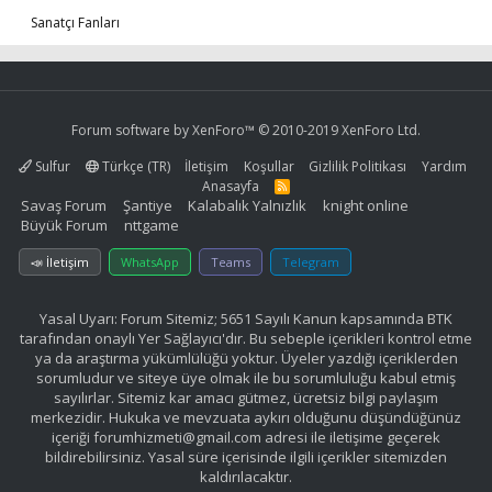
Sanatçı Fanları
Forum software by XenForo™
© 2010-2019 XenForo Ltd.
Sulfur
Türkçe (TR)
İletişim
Koşullar
Gizlilik Politikası
Yardım
Anasayfa
R
S
Savaş Forum
Şantiye
Kalabalık Yalnızlık
knight online
S
Büyük Forum
nttgame
📣 İletişim
WhatsApp
Teams
Telegram
Yasal Uyarı: Forum Sitemiz; 5651 Sayılı Kanun kapsamında BTK
tarafından onaylı Yer Sağlayıcı'dır. Bu sebeple içerikleri kontrol etme
ya da araştırma yükümlülüğü yoktur. Üyeler yazdığı içeriklerden
sorumludur ve siteye üye olmak ile bu sorumluluğu kabul etmiş
sayılırlar. Sitemiz kar amacı gütmez, ücretsiz bilgi paylaşım
merkezidir. Hukuka ve mevzuata aykırı olduğunu düşündüğünüz
içeriği
forumhizmeti@gmail.com
adresi ile iletişime geçerek
bildirebilirsiniz. Yasal süre içerisinde ilgili içerikler sitemizden
kaldırılacaktır.