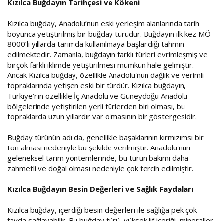
Kızılca Buğdayın Tarihçesi ve Kökeni
Kızılca buğday, Anadolu’nun eski yerleşim alanlarında tarih
boyunca yetiştirilmiş bir buğday türüdür. Buğdayın ilk kez MÖ
8000’li yıllarda tarımda kullanılmaya başlandığı tahmin
edilmektedir. Zamanla, buğdayın farklı türleri evrimleşmiş ve
birçok farklı iklimde yetiştirilmesi mümkün hale gelmiştir.
Ancak Kızılca buğday, özellikle Anadolu'nun dağlık ve verimli
topraklarında yetişen eski bir türdür. Kızılca buğdayın,
Türkiye’nin özellikle İç Anadolu ve Güneydoğu Anadolu
bölgelerinde yetiştirilen yerli türlerden biri olması, bu
topraklarda uzun yıllardır var olmasının bir göstergesidir.
Buğday türünün adı da, genellikle başaklarının kırmızımsı bir
ton alması nedeniyle bu şekilde verilmiştir. Anadolu'nun
geleneksel tarım yöntemlerinde, bu türün bakımı daha
zahmetli ve doğal olması nedeniyle çok tercih edilmiştir.
Kızılca Buğdayın Besin Değerleri ve Sağlık Faydaları
Kızılca buğday, içerdiği besin değerleri ile sağlığa pek çok
fayda sağlayabilir. Bu buğday türü, yüksek lif içeriği, mineraller