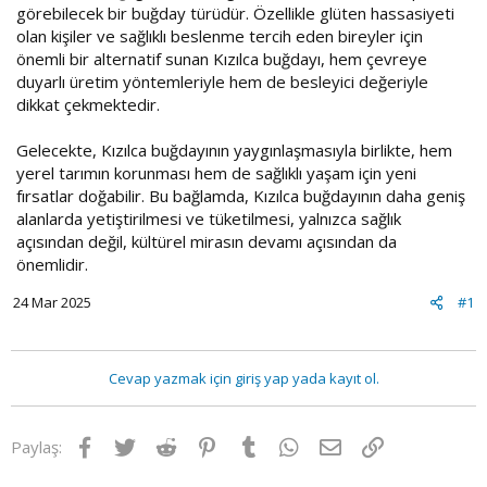
görebilecek bir buğday türüdür. Özellikle glüten hassasiyeti
olan kişiler ve sağlıklı beslenme tercih eden bireyler için
önemli bir alternatif sunan Kızılca buğdayı, hem çevreye
duyarlı üretim yöntemleriyle hem de besleyici değeriyle
dikkat çekmektedir.
Gelecekte, Kızılca buğdayının yaygınlaşmasıyla birlikte, hem
yerel tarımın korunması hem de sağlıklı yaşam için yeni
fırsatlar doğabilir. Bu bağlamda, Kızılca buğdayının daha geniş
alanlarda yetiştirilmesi ve tüketilmesi, yalnızca sağlık
açısından değil, kültürel mirasın devamı açısından da
önemlidir.
24 Mar 2025
#1
Cevap yazmak için giriş yap yada kayıt ol.
Facebook
Twitter
Reddit
Pinterest
Tumblr
WhatsApp
E-posta
Link
Paylaş: