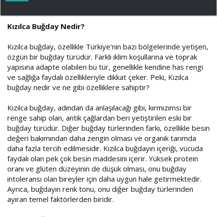
ş
ç
l
t
a
a
Kızılca Buğday Nedir?
t
r
a
i
Kızılca buğday, özellikle Türkiye'nin bazı bölgelerinde yetişen,
n
h
i
özgün bir buğday türüdür. Farklı iklim koşullarına ve toprak
yapısına adapte olabilen bu tür, genellikle kendine has rengi
ve sağlığa faydalı özellikleriyle dikkat çeker. Peki, Kızılca
buğday nedir ve ne gibi özelliklere sahiptir?
Kızılca buğday, adından da anlaşılacağı gibi, kırmızımsı bir
renge sahip olan, antik çağlardan beri yetiştirilen eski bir
buğday türüdür. Diğer buğday türlerinden farkı, özellikle besin
değeri bakımından daha zengin olması ve organik tarımda
daha fazla tercih edilmesidir. Kızılca buğdayın içeriği, vücuda
faydalı olan pek çok besin maddesini içerir. Yüksek protein
oranı ve glüten düzeyinin de düşük olması, onu buğday
intoleransı olan bireyler için daha uygun hale getirmektedir.
Ayrıca, buğdayın renk tonu, onu diğer buğday türlerinden
ayıran temel faktörlerden biridir.