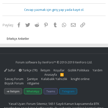
Cevap yazmak için giriş yap yada kayıt ol.
Facebook
Twitter
Reddit
Pinterest
Tumblr
WhatsApp
E-posta
Link
Paylaş:
Erkekçe Anketler
Forum software by XenForo™
© 2010-2019 XenForo Ltd.
Sulfur
Türkçe (TR)
İletişim
Koşullar
Gizlilik Politikası
Yardım
Anasayfa
R
S
Savaş Forum
Şantiye
Kalabalık Yalnızlık
knight online
S
Büyük Forum
nttgame
📣 İletişim
WhatsApp
Teams
Telegram
Yasal Uyarı: Forum Sitemiz; 5651 Sayılı Kanun kapsamında BTK