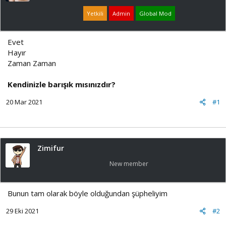
ş
ç
l
t
Yetkili
Admin
Global Mod
a
a
t
r
a
i
Evet
n
h
Hayır
i
Zaman Zaman
Kendinizle barışık mısınızdır?
20 Mar 2021
#1
Zimifur
New member
Bunun tam olarak böyle olduğundan şüpheliyim
29 Eki 2021
#2