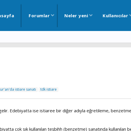
asayfa
Forumlar
Neler yeni
Kullanıcılar
kur'an'da istiare sanatı
tdk istiare
gelir. Edebiyatta ise istiaree bir diğer adıyla eğretileme, benzetm
ebiyatta çok sık kullanılan teşbihh (benzetme) sanatında kullanıla