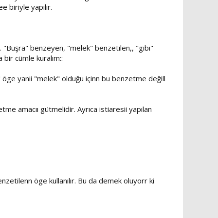
 biriyle yapılır.
ır. "Büşra" benzeyen, "melek" benzetilen,, "gibi"
bir cümle kuralım::
 öge yanii "melek" olduğu içinn bu benzetme değill
me amacıı gütmelidir. Ayrıca istiaresii yapılan
benzetilenn öge kullanılır. Bu da demek oluyorr ki