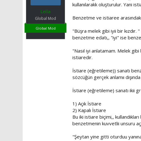
r
t
r
kullanılarakk oluşturulur. Yani i
a
i
Leila
n
h
Benzetme ve istiaree arasındaki
Global Mod
i
Global Mod
"Büşra melek gibi iyii bir kızdır
benzetme edatı,, "iyi" ise benz
"Nasıl iyi anlatamam. Melek gibi
istiaredir.
İstiare (eğretileme)) sanatı ben
sözcüğün gerçek anlamıı dışında k
İstiare (eğretileme) sanatı ikii gr
1) Açık İstiare
2) Kapalı İstiare
Bu iki istiare biçimi,, kullandıkl
benzetmenin kuvvetlii unsuru açı
"Şeytan yine gitti oturduu yanına