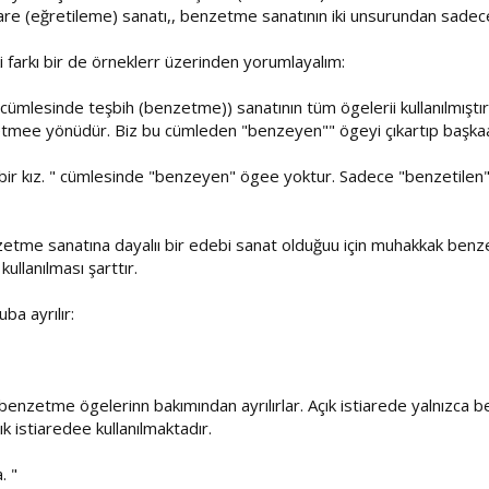
stiare (eğretileme) sanatı,, benzetme sanatının iki unsurundan sadecee
 farkı bir de örneklerr üzerinden yorumlayalım:
. " cümlesinde teşbih (benzetme)) sanatının tüm ögelerii kullanılmışt
etmee yönüdür. Biz bu cümleden "benzeyen"" ögeyi çıkartıp başkaa 
 bir kız. " cümlesinde "benzeyen" ögee yoktur. Sadece "benzetilen"
zetme sanatına dayalıı bir edebi sanat olduğuu için muhakkak benzet
ullanılması şarttır.
uba ayrılır:
arı benzetme ögelerinn bakımından ayrılırlar. Açık istiarede yalnızca 
k istiaredee kullanılmaktadır.
. "