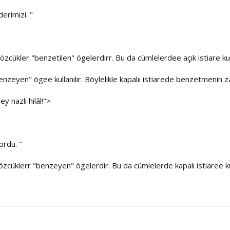
erimizi. "
 sözcükler "benzetilen" ögelerdirr. Bu da cümlelerdee açık istiare kull
enzeyen" ögee kullanılır. Böylelikle kapalıı istiarede benzetmenin zay
 nazlı hilâl!">
ordu. "
 sözcüklerr "benzeyen" ögelerdir. Bu da cümlelerde kapalı istiaree kul