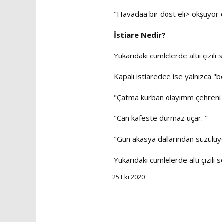
"Havadaa bir dost eli> okşuyor d
İstiare Nedir?
Yukarıdaki cümlelerde altıı çizili
Kapalı istiaredee ise yalnızca "b
"Çatma kurban olayımm çehreni ey
"Can kafeste durmaz uçar. "
"Gün akasya dallarından süzülüy
Yukarıdaki cümlelerde altı çizili
25 Eki 2020