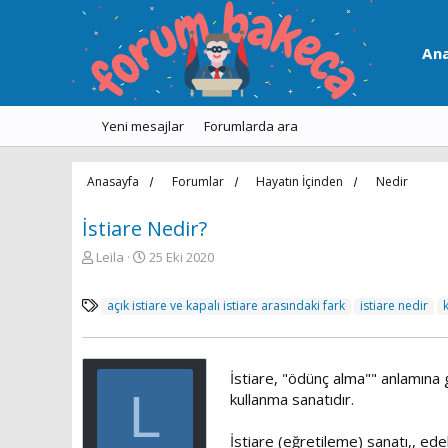
An
Yeni mesajlar
Forumlarda ara
Anasayfa
Forumlar
Hayatın İçinden
Nedir
İstiare Nedir?
K
B
Leila
25 Eki 2020
o
a
n
ş
E
açık istiare ve kapalı istiare arasındaki fark
istiare nedir
u
l
t
y
a
i
u
n
k
b
g
e
İstiare, "ödünç alma"" anlamına 
a
ı
L
t
kullanma sanatıdır.
ş
ç
l
l
t
e
a
a
İstiare (eğretileme) sanatı,, ed