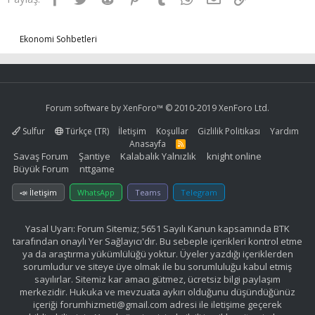
Ekonomi Sohbetleri
Forum software by XenForo™
© 2010-2019 XenForo Ltd.
Sulfur
Türkçe (TR)
İletişim
Koşullar
Gizlilik Politikası
Yardım
Anasayfa
R
S
Savaş Forum
Şantiye
Kalabalık Yalnızlık
knight online
S
Büyük Forum
nttgame
📣 İletişim
WhatsApp
Teams
Telegram
Yasal Uyarı: Forum Sitemiz; 5651 Sayılı Kanun kapsamında BTK
tarafından onaylı Yer Sağlayıcı'dır. Bu sebeple içerikleri kontrol etme
ya da araştırma yükümlülüğü yoktur. Üyeler yazdığı içeriklerden
sorumludur ve siteye üye olmak ile bu sorumluluğu kabul etmiş
sayılırlar. Sitemiz kar amacı gütmez, ücretsiz bilgi paylaşım
merkezidir. Hukuka ve mevzuata aykırı olduğunu düşündüğünüz
içeriği
forumhizmeti@gmail.com
adresi ile iletişime geçerek