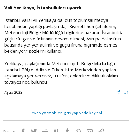
Vali Yerlikaya, İstanbulluları uyardı
İstanbul Valisi Ali Yerlikaya da, dün toplumsal medya
hesabından yaptığı paylaşımda, “Kıymetli hemşehrilerim,
Meteoroloji Bölge Müdürlüğü bilgilerine nazaran İstanbul’da
güçlü rüzgar ve fırtınanın devam etmesi, Avrupa Yakası’nın
batısında yer yer atılımlı ve güçlü fırtına biçiminde esmesi
bekleniyor.” sözlerini kullandı.
Yerlikaya, paylaşımında Meteoroloji 1. Bölge Müdürlüğü
İstanbul Bölge İddia ve Erken İhtar Merkezinden yapılan
açıklamaya yer vererek, “Lütfen, önlemli ve dikkatli olalım.”
tavsiyesinde bulundu.
7 Şub 2023
#1
Cevap yazmak için giriş yap yada kayıt ol.
Facebook
Twitter
Reddit
Pinterest
Tumblr
WhatsApp
E-posta
Link
Paylaş: