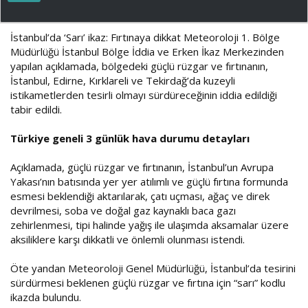
ş
ç
l
t
a
a
İstanbul’da ‘Sarı’ ikaz: Fırtınaya dikkat Meteoroloji 1. Bölge
t
r
Müdürlüğü İstanbul Bölge İddia ve Erken İkaz Merkezinden
a
i
yapılan açıklamada, bölgedeki güçlü rüzgar ve fırtınanın,
n
h
i
İstanbul, Edirne, Kırklareli ve Tekirdağ’da kuzeyli
istikametlerden tesirli olmayı sürdüreceğinin iddia edildiği
tabir edildi.
Türkiye geneli 3 günlük hava durumu detayları
Açıklamada, güçlü rüzgar ve fırtınanın, İstanbul’un Avrupa
Yakası’nın batısında yer yer atılımlı ve güçlü fırtına formunda
esmesi beklendiği aktarılarak, çatı uçması, ağaç ve direk
devrilmesi, soba ve doğal gaz kaynaklı baca gazı
zehirlenmesi, tipi halinde yağış ile ulaşımda aksamalar üzere
aksiliklere karşı dikkatli ve önlemli olunması istendi.
Öte yandan Meteoroloji Genel Müdürlüğü, İstanbul’da tesirini
sürdürmesi beklenen güçlü rüzgar ve fırtına için “sarı” kodlu
ikazda bulundu.