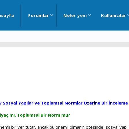
asayfa
Forumlar
Neler yeni
Kullanıcılar
r? Sosyal Yapılar ve Toplumsal Normlar Üzerine Bir İnceleme
htiyaç mı, Toplumsal Bir Norm mu?
önemli bir yer tutar, ancak bu önemli olmanın ötesinde, sosyal yapıl