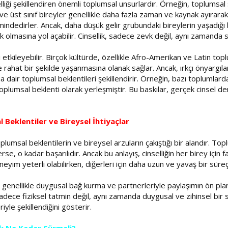
elliği şekillendiren önemli toplumsal unsurlardır. Örneğin, toplumsal sını
nıf ve üst sınıf bireyler genellikle daha fazla zaman ve kaynak ayıra
limindedirler. Ancak, daha düşük gelir grubundaki bireylerin yaşadığı b
 olmasına yol açabilir. Cinsellik, sadece zevk değil, aynı zamanda 
 etkileyebilir. Birçok kültürde, özellikle Afro-Amerikan ve Latin topl
ve rahat bir şekilde yaşanmasına olanak sağlar. Ancak, ırkçı önyargıl
a dair toplumsal beklentileri şekillendirir. Örneğin, bazı toplumlarda
oplumsal beklenti olarak yerleşmiştir. Bu baskılar, gerçek cinsel den
 Beklentiler ve Bireysel İhtiyaçlar
lumsal beklentilerin ve bireysel arzuların çakıştığı bir alandır. Toplu
rse, o kadar başarılıdır. Ancak bu anlayış, cinselliğin her birey için 
neyim yeterli olabilirken, diğerleri için daha uzun ve yavaş bir süreç,
 genellikle duygusal bağ kurma ve partnerleriyle paylaşımın ön pla
 sadece fiziksel tatmin değil, aynı zamanda duygusal ve zihinsel bir s
iyle şekillendiğini gösterir.