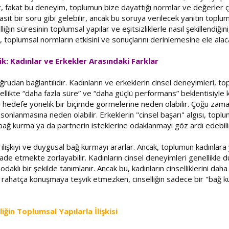
iz, fakat bu deneyim, toplumun bize dayattığı normlar ve değerler çer
asit bir soru gibi gelebilir, ancak bu soruya verilecek yanıtın toplumsa
elliğin süresinin toplumsal yapılar ve eşitsizliklerle nasıl şekillendiğin
nı, toplumsal normların etkisini ve sonuçlarını derinlemesine ele alac
ik: Kadınlar ve Erkekler Arasındaki Farklar
oğrudan bağlantılıdır. Kadınların ve erkeklerin cinsel deneyimleri, to
nsellikte “daha fazla süre” ve “daha güçlü performans” beklentisiyle ka
hedefe yönelik bir biçimde görmelerine neden olabilir. Çoğu zaman, c
hızla sonlanmasına neden olabilir. Erkeklerin "cinsel başarı" algısı, 
ağ kurma ya da partnerin isteklerine odaklanmayı göz ardı edebili
k ilişkiyi ve duygusal bağ kurmayı ararlar. Ancak, toplumun kadınlara
 ifade etmekte zorlayabilir. Kadınların cinsel deneyimleri genellikle 
klı bir şekilde tanımlanır. Ancak bu, kadınların cinselliklerini dah
nda rahatça konuşmaya teşvik etmezken, cinselliğin sadece bir "bağ k
lliğin Toplumsal Yapılarla İlişkisi