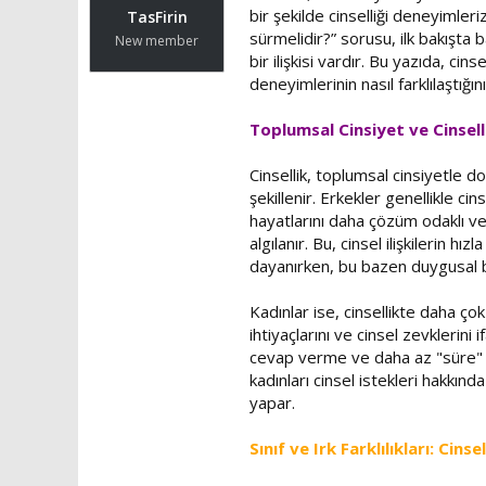
t
r
bir şekilde cinselliği deneyimler
TasFirin
a
i
sürmelidir?” sorusu, ilk bakışta b
New member
n
h
bir ilişkisi vardır. Bu yazıda, cins
i
deneyimlerinin nasıl farklılaştığı
Toplumsal Cinsiyet ve Cinsell
Cinsellik, toplumsal cinsiyetle d
şekillenir. Erkekler genellikle ci
hayatlarını daha çözüm odaklı ve 
algılanır. Bu, cinsel ilişkilerin 
dayanırken, bu bazen duygusal b
Kadınlar ise, cinsellikte daha ço
ihtiyaçlarını ve cinsel zevklerini
cevap verme ve daha az "süre" oda
kadınları cinsel istekleri hakkı
yapar.
Sınıf ve Irk Farklılıkları: Cinse