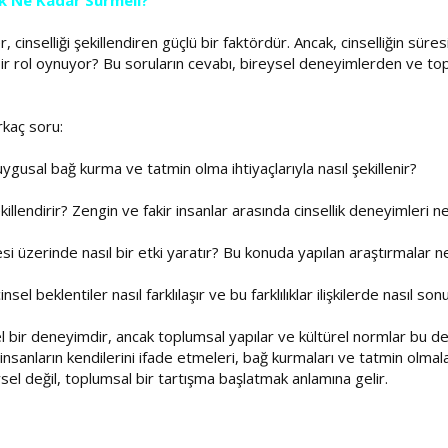
ik Ne Kadar Sürmeli?
 cinselliği şekillendiren güçlü bir faktördür. Ancak, cinselliğin süre
bir rol oynuyor? Bu soruların cevabı, bireysel deneyimlerden ve top
kaç soru:
uygusal bağ kurma ve tatmin olma ihtiyaçlarıyla nasıl şekillenir?
ekillendirir? Zengin ve fakir insanlar arasında cinsellik deneyimleri ne
süresi üzerinde nasıl bir etki yaratır? Bu konuda yapılan araştırmalar 
sel beklentiler nasıl farklılaşır ve bu farklılıklar ilişkilerde nasıl so
isel bir deneyimdir, ancak toplumsal yapılar ve kültürel normlar bu de
nsanların kendilerini ifade etmeleri, bağ kurmaları ve tatmin olmaları
l değil, toplumsal bir tartışma başlatmak anlamına gelir.