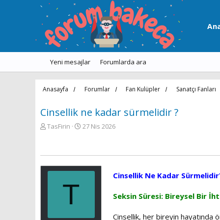
An
Yeni mesajlar
Forumlarda ara
Anasayfa
Forumlar
Fan Kulüpler
Sanatçı Fanları
Cinsellik ne kadar sürmelidir ?
K
B
TasFirin
27 Nis 2026
o
a
n
ş
u
l
y
a
u
n
Cinsellik Ne Kadar Sürmelidi
b
g
T
a
ı
Seksin Süresi: Bireysel Bir İ
ş
ç
l
t
a
a
Cinsellik, her bireyin hayatında 