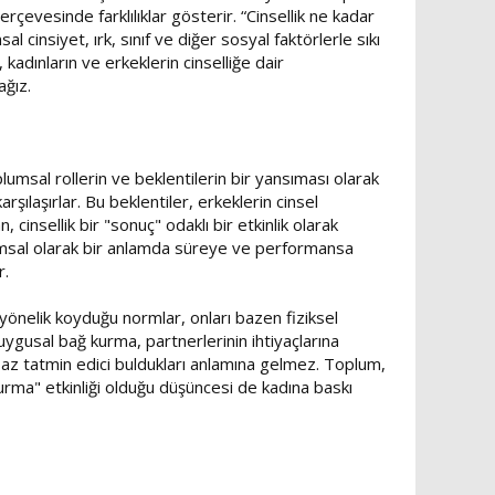
çevesinde farklılıklar gösterir. “Cinsellik ne kadar
l cinsiyet, ırk, sınıf ve diğer sosyal faktörlerle sıkı
i, kadınların ve erkeklerin cinselliğe dair
ağız.
plumsal rollerin ve beklentilerin bir yansıması olarak
rşılaşırlar. Bu beklentiler, erkeklerin cinsel
insellik bir "sonuç" odaklı bir etkinlik olarak
toplumsal olarak bir anlamda süreye ve performansa
r.
 yönelik koyduğu normlar, onları bazen fiziksel
duygusal bağ kurma, partnerlerinin ihtiyaçlarına
a az tatmin edici buldukları anlamına gelmez. Toplum,
urma" etkinliği olduğu düşüncesi de kadına baskı