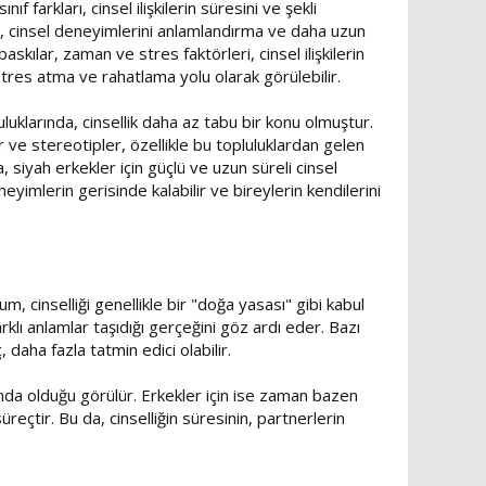
f farkları, cinsel ilişkilerin süresini ve şekli
rak, cinsel deneyimlerini anlamlandırma ve daha uzun
askılar, zaman ve stres faktörleri, cinsel ilişkilerin
stres atma ve rahatlama yolu olarak görülebilir.
uluklarında, cinsellik daha az tabu bir konu olmuştur.
ar ve stereotipler, özellikle bu topluluklardan gelen
, siyah erkekler için güçlü ve uzun süreli cinsel
eyimlerin gerisinde kalabilir ve bireylerin kendilerini
m, cinselliği genellikle bir "doğa yasası" gibi kabul
farklı anlamlar taşıdığı gerçeğini göz ardı eder. Bazı
 daha fazla tatmin edici olabilir.
nda olduğu görülür. Erkekler için ise zaman bazen
üreçtir. Bu da, cinselliğin süresinin, partnerlerin