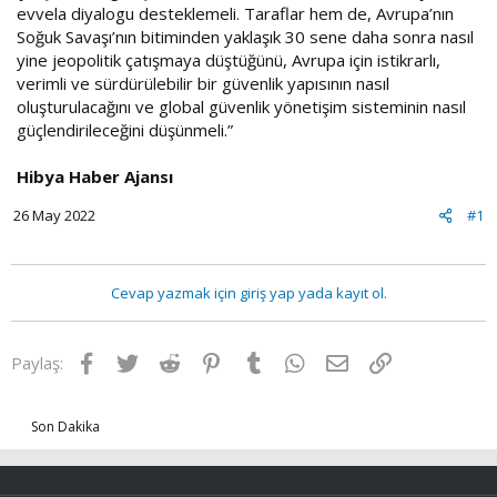
evvela diyalogu desteklemeli. Taraflar hem de, Avrupa’nın
Soğuk Savaşı’nın bitiminden yaklaşık 30 sene daha sonra nasıl
yine jeopolitik çatışmaya düştüğünü, Avrupa için istikrarlı,
verimli ve sürdürülebilir bir güvenlik yapısının nasıl
oluşturulacağını ve global güvenlik yönetişim sisteminin nasıl
güçlendirileceğini düşünmeli.”
Hibya Haber Ajansı
26 May 2022
#1
Cevap yazmak için giriş yap yada kayıt ol.
Facebook
Twitter
Reddit
Pinterest
Tumblr
WhatsApp
E-posta
Link
Paylaş:
Son Dakika