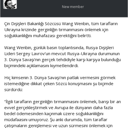
a
ı
New member
ş
ç
l
t
a
a
Çin Dışişleri Bakanlığı Sözcüsü Wang Wenbin, tüm tarafların
t
r
Ukrayna krizinde gerginliğin tırmanmasını önlemek için
a
i
soğukkanlılığını muhafazası gerektiğini belirtti.
n
h
i
Wang Wenbin, günlük basın toplantısında, Rusya Dışişleri
Lideri Sergey Lavrov’un mevcut Rusya-Ukrayna durumunun
3. Dünya Savaşı’nın gerçek tehdidiyle karşı karşıya bulunduğu
biçimindeki açıklamasını kıymetlendirdi.
Hiç kimsenin 3. Dünya Savaşı’nın patlak vermesini görmek
istemediğine dikkat çeken Sözcü konuşmasını şu biçimde
sürdürdü:
“İlgili tarafların gerginliğin tırmanmasını önlemek, barışı bir an
evvel gerçekleştirmek ve Avrupa ile dünyanın daha fazla
bedel ödemesinden kaçınmak üzere soğukkanlılığını
müdafaasını umuyoruz. Şu anki durumda, tüm taraflar
çatışmaların genişlemesi ve uzun sürmesini önlemek için