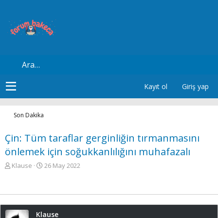
Kayıt ol
Giriş yap
Son Dakika
Çin: Tüm taraflar gerginliğin tırmanmasını
önlemek için soğukkanlılığını muhafazalı
K
B
Klause
26 May 2022
o
a
n
ş
u
l
y
a
u
n
Klause
b
g