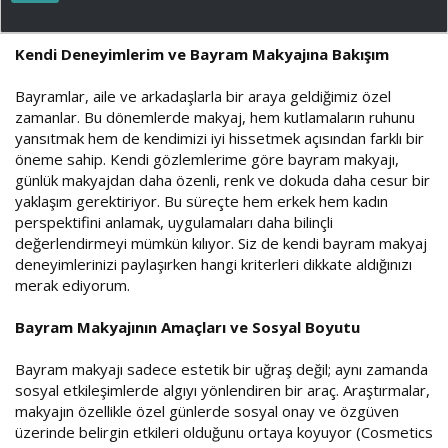
ş
ç
l
t
a
a
Kendi Deneyimlerim ve Bayram Makyajına Bakışım
t
r
a
i
Bayramlar, aile ve arkadaşlarla bir araya geldiğimiz özel
n
h
i
zamanlar. Bu dönemlerde makyaj, hem kutlamaların ruhunu
yansıtmak hem de kendimizi iyi hissetmek açısından farklı bir
öneme sahip. Kendi gözlemlerime göre bayram makyajı,
günlük makyajdan daha özenli, renk ve dokuda daha cesur bir
yaklaşım gerektiriyor. Bu süreçte hem erkek hem kadın
perspektifini anlamak, uygulamaları daha bilinçli
değerlendirmeyi mümkün kılıyor. Siz de kendi bayram makyaj
deneyimlerinizi paylaşırken hangi kriterleri dikkate aldığınızı
merak ediyorum.
Bayram Makyajının Amaçları ve Sosyal Boyutu
Bayram makyajı sadece estetik bir uğraş değil; aynı zamanda
sosyal etkileşimlerde algıyı yönlendiren bir araç. Araştırmalar,
makyajın özellikle özel günlerde sosyal onay ve özgüven
üzerinde belirgin etkileri olduğunu ortaya koyuyor (Cosmetics