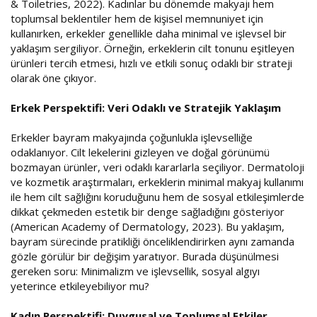
& Toiletries, 2022). Kadınlar bu dönemde makyajı hem
toplumsal beklentiler hem de kişisel memnuniyet için
kullanırken, erkekler genellikle daha minimal ve işlevsel bir
yaklaşım sergiliyor. Örneğin, erkeklerin cilt tonunu eşitleyen
ürünleri tercih etmesi, hızlı ve etkili sonuç odaklı bir strateji
olarak öne çıkıyor.
Erkek Perspektifi: Veri Odaklı ve Stratejik Yaklaşım
Erkekler bayram makyajında çoğunlukla işlevselliğe
odaklanıyor. Cilt lekelerini gizleyen ve doğal görünümü
bozmayan ürünler, veri odaklı kararlarla seçiliyor. Dermatoloji
ve kozmetik araştırmaları, erkeklerin minimal makyaj kullanımı
ile hem cilt sağlığını koruduğunu hem de sosyal etkileşimlerde
dikkat çekmeden estetik bir denge sağladığını gösteriyor
(American Academy of Dermatology, 2023). Bu yaklaşım,
bayram sürecinde pratikliği önceliklendirirken aynı zamanda
gözle görülür bir değişim yaratıyor. Burada düşünülmesi
gereken soru: Minimalizm ve işlevsellik, sosyal algıyı
yeterince etkileyebiliyor mu?
Kadın Perspektifi: Duygusal ve Toplumsal Etkiler