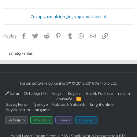
Cevap yazmak için giriş yap yada kayıt ol.
Facebook
Twitter
Reddit
Pinterest
Tumblr
WhatsApp
E-posta
Link
Paylaş:
Sanatçı Fanları
Forum software by XenForo™
© 2010-2019 XenForo Ltd.
Sulfur
Türkçe (TR)
İletişim
Koşullar
Gizlilik Politikası
Yardım
Anasayfa
R
S
Savaş Forum
Şantiye
Kalabalık Yalnızlık
knight online
S
Büyük Forum
nttgame
📣 İletişim
WhatsApp
Teams
Telegram
Yasal Uyarı: Forum Sitemiz; 5651 Sayılı Kanun kapsamında BTK