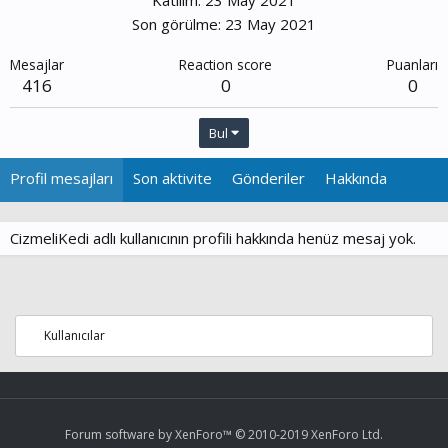
Katılım
23 May 2021
Son görülme
23 May 2021
Mesajlar
Reaction score
Puanları
416
0
0
Bul
Profil mesajları
Son aktivite
Gönderiler
Hakkında
CizmeliKedi adlı kullanıcının profili hakkında henüz mesaj yok.
Kullanıcılar
Forum software by XenForo™
© 2010-2019 XenForo Ltd.