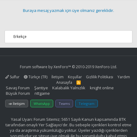
Buraya mesaj yazmak için üye olmanız gereklidir.
Erkekçe
Forum software by XenForo™
© 2010-2019 XenForo Ltd.
Sulfur
Türkçe (TR)
İletişim
Koşullar
Gizlilik Politikası
Yardım
Anasayfa
R
S
Savaş Forum
Şantiye
Kalabalık Yalnızlık
knight online
S
Büyük Forum
nttgame
📣 İletişim
WhatsApp
Teams
Telegram
Yasal Uyarı: Forum Sitemiz; 5651 Sayılı Kanun kapsamında BTK
tarafından onaylı Yer Sağlayıcı'dır. Bu sebeple içerikleri kontrol etme
ya da araştırma yükümlülüğü yoktur. Üyeler yazdığı içeriklerden
sorumludur ve siteye üye olmak ile bu sorumluluğu kabul etmiş