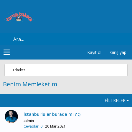
Kayıt ol
Giriş yap
Erkekçe
Benim Memleketim
FILTRELER
İstanbul'lular burada mı ? :)
admin
Cevaplar
0
20 Mar 2021