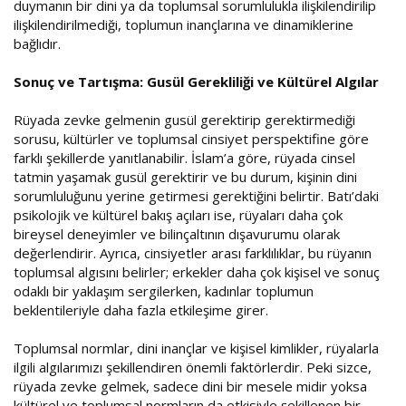
duymanın bir dini ya da toplumsal sorumlulukla ilişkilendirilip
ilişkilendirilmediği, toplumun inançlarına ve dinamiklerine
bağlıdır.
Sonuç ve Tartışma: Gusül Gerekliliği ve Kültürel Algılar
Rüyada zevke gelmenin gusül gerektirip gerektirmediği
sorusu, kültürler ve toplumsal cinsiyet perspektifine göre
farklı şekillerde yanıtlanabilir. İslam’a göre, rüyada cinsel
tatmin yaşamak gusül gerektirir ve bu durum, kişinin dini
sorumluluğunu yerine getirmesi gerektiğini belirtir. Batı’daki
psikolojik ve kültürel bakış açıları ise, rüyaları daha çok
bireysel deneyimler ve bilinçaltının dışavurumu olarak
değerlendirir. Ayrıca, cinsiyetler arası farklılıklar, bu rüyanın
toplumsal algısını belirler; erkekler daha çok kişisel ve sonuç
odaklı bir yaklaşım sergilerken, kadınlar toplumun
beklentileriyle daha fazla etkileşime girer.
Toplumsal normlar, dini inançlar ve kişisel kimlikler, rüyalarla
ilgili algılarımızı şekillendiren önemli faktörlerdir. Peki sizce,
rüyada zevke gelmek, sadece dini bir mesele midir yoksa
kültürel ve toplumsal normların da etkisiyle şekillenen bir