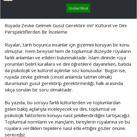
ş
ç
l
t
Global Mod
a
a
t
r
a
i
Rüyada Zevke Gelmek Gusül Gerektirir mi? Kültürel ve Dini
n
h
Perspektiflerden Bir İnceleme
i
Rüyalar, tarih boyunca insanlar için gizemini koruyan bir konu
olmuştur. Hem bireysel hem de toplumsal düzeyde rüyaların
farklı anlamları ve etkileri bulunmaktadır. İslam dininde rüya
yorumları belirli kurallara ve dini öğretilere dayanırken, batıda
da psikolojik ve kültürel açılımlar söz konusudur. Bugün ise,
rüyada zevke gelmek (cinsel anlamda tatmin olmak)
durumunun gusül gerektirip gerektirmediği, halk arasında
sıkça sorulan bir soru olmaktadır.
Bu yazıda, bu soruyu farklı kültürlerden ve toplumlardan
gelen bakış açılarıyla inceleyecek ve dini, toplumsal ve
psikolojik faktörlerin konuyu nasıl şekillendirdiğini tartışacağız.
Toplumsal normların ve inançların, bireylerin rüyalarına ve bu
rüyalara verdikleri tepkilere nasıl etki ettiğini gözler önüne
sereceğiz.