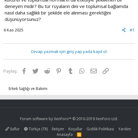
deneyim midir? Bu tür rüyaların dini ve toplumsal bağlamda
nasıl daha sağlıklı bir şekilde ele alınması gerektiğini
düşünüyorsunuz?
6 Kas 2025
#1
Cevap yazmak için giriş yap yada kayıt ol.
Facebook
Twitter
Reddit
Pinterest
Tumblr
WhatsApp
E-posta
Link
Paylaş:
Erkek Sağlığı ve Bakımı
Forum software by XenForo™
© 2010-2019 XenForo Ltd.
Sulfur
Türkçe (TR)
İletişim
Koşullar
Gizlilik Politikası
Yardım
Anasayfa
R