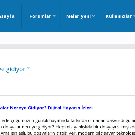
asayfa
Forumlar
Neler yeni
Kullanıcılar
e gidiyor ?
ar Nereye Gidiyor? Dijital Hayatın İzleri
lerle çoğumuzun günlük hayatında farkında olmadan başvurduğu ama
 dosyalar nereye gidiyor? Hepimiz yanlışlıkla bir dosyayı silmişizdir
a işin aslı, bu dosyaların gittiği yer, modern bilgisayar teknolojis