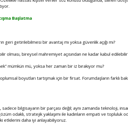
zellikle hassas kişisel veriler söz konusu olduğunda, silinen dosy
tıyor.
tışma Başlatma
n geri getirilebilmesi bir avantaj mı yoksa güvenlik açığı mı?
ebilir olması, bireysel mahremiyet açısından ne kadar kabul edilebilir
lmek” mümkün mü, yoksa her zaman bir iz bırakıyor mu?
lumsal boyutları tartışmak için bir fırsat. Forumdaşların farklı bakı
sadece bilgisayarın bir parçası değil; aynı zamanda teknoloji, insan 
züm odaklı, stratejik yaklaşımı ile kadınların empati ve topluluk od
i etkilerini daha iyi anlayabiliyoruz.