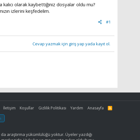
a kalıcı olarak kaybettiğiniz dosyalar oldu mu?
ızın izlerini keşfedelim.
#1
Cevap yazmak için giriş yap yada kayıt ol.
İletişim
Koşullar
Gizlilik Politikası
Yardım
Anasayfa
R
S
S
m
a da araştırma yükümlülüğü yoktur. Üyeler yazdığı