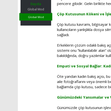
t
r
pencere gibidir. Gelin birlikte 
Ilayda
a
i
Global Mod
n
h
Çöp Kutusunun Kökeni ve İşle
i
Global Mod
Çöp kutusu kavramı, bilgisayar kul
kullanıcıların yanlışlıkla dosya s
sağladı.
Erkeklerin çözüm odaklı bakış açı
sistemi onu “kullanılabilir alan” 
bakıldığında, doğru yazılımlar ku
Empati ve Sosyal Bağlar: Kadı
Öte yandan kadın bakış açısı, bu 
aile fotoğraflarını veya önemli b
bağlamda çöp kutusu, sadece bir y
Günümüzdeki Yansımalar ve V
Günümüzde çöp kutusunun işlevi, ve