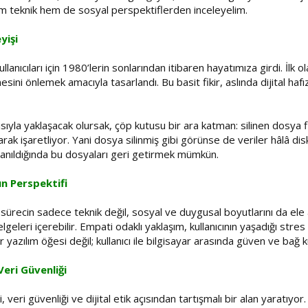
hem teknik hem de sosyal perspektiflerden inceleyelim.
yişi
lanıcıları için 1980’lerin sonlarından itibaren hayatımıza girdi. İlk
ilmesini önlemek amacıyla tasarlandı. Bu basit fikir, aslında dijital h
sıyla yaklaşacak olursak, çöp kutusu bir ara katman: silinen dosya f
olarak işaretliyor. Yani dosya silinmiş gibi görünse de veriler hâlâ dis
llanıldığında bu dosyaları geri getirmek mümkün.
n Perspektifi
sürecin sadece teknik değil, sosyal ve duygusal boyutlarını da ele alı
elgeleri içerebilir. Empati odaklı yaklaşım, kullanıcının yaşadığı st
azılım öğesi değil; kullanıcı ile bilgisayar arasında güven ve bağ ku
eri Güvenliği
ri güvenliği ve dijital etik açısından tartışmalı bir alan yaratıyor. 