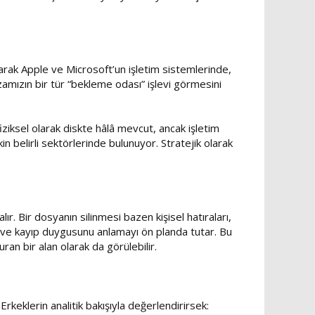
 olarak Apple ve Microsoft’un işletim sistemlerinde,
afızamızın bir tür “bekleme odası” işlevi görmesini
iziksel olarak diskte hâlâ mevcut, ancak işletim
kin belirli sektörlerinde bulunuyor. Stratejik olarak
r. Bir dosyanın silinmesi bazen kişisel hatıraları,
res ve kayıp duygusunu anlamayı ön planda tutar. Bu
ran bir alan olarak da görülebilir.
Erkeklerin analitik bakışıyla değerlendirirsek: