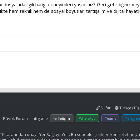
dosyalarla ilgili hangi deneyimleri yaşadınız? Geri getirdiğiniz vey
likte hem teknik hem de sosyal boyutları tartışalım ve dijital hayatım
Sulfur
Türkçe (TR)
Büyük Forum
nttgame
📣 İletişim
WhatsApp
Teams
Telegra
K tarafından onaylı Yer Sağlayıcı'dır. Bu sebeple içerikleri kontrol etme y