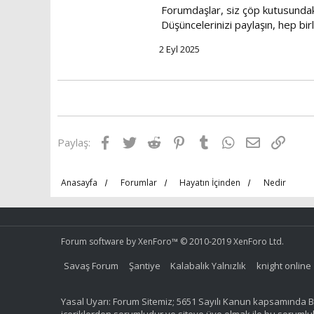
Forumdaşlar, siz çöp kutusundaki 
Düşüncelerinizi paylaşın, hep bir
2 Eyl 2025
Facebook
Twitter
Reddit
Pinterest
Tumblr
WhatsApp
E-posta
Link
Paylaş:
Anasayfa
Forumlar
Hayatın İçinden
Nedir
Forum software by XenForo™
© 2010-2019 XenForo Ltd.
Savaş Forum
Şantiye
Kalabalık Yalnızlık
knight online
Yasal Uyarı: Forum Sitemiz; 5651 Sayılı Kanun kapsamında BT