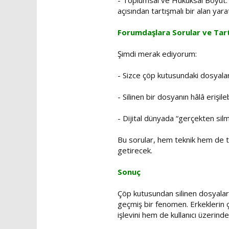
- Toplumsal ve Hukuksal Boyut: Ö
açısından tartışmalı bir alan yara
Forumdaşlara Sorular ve Tar
Şimdi merak ediyorum:
- Sizce çöp kutusundaki dosyaları
- Silinen bir dosyanın hâlâ erişil
- Dijital dünyada “gerçekten si
Bu sorular, hem teknik hem de top
getirecek.
Sonuç
Çöp kutusundan silinen dosyalar, 
geçmiş bir fenomen. Erkeklerin çö
işlevini hem de kullanıcı üzerindek