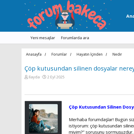
An
Yeni mesajlar
Forumlarda ara
Anasayfa
Forumlar
Hayatın İçinden
Nedir
Çöp kutusundan silinen dosyalar nerey
K
B
Ilayda
2 Eyl 2025
o
a
n
ş
u
l
y
a
u
n
Çöp Kutusundan Silinen Dosyal
b
g
a
ı
Merhaba forumdaşlar! Bugün siz
ş
ç
l
t
istiyorum: çöp kutusundan silinen
a
a
miyim?” sorusunu sormuşuzdur. Am