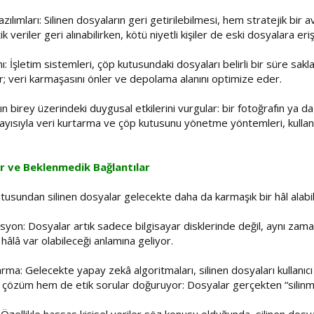
ımları: Silinen dosyaların geri getirilebilmesi, hem stratejik bir a
tik veriler geri alınabilirken, kötü niyetli kişiler de eski dosyalara eriş
: İşletim sistemleri, çöp kutusundaki dosyaları belirli bir süre saklad
r; veri karmaşasını önler ve depolama alanını optimize eder.
ın birey üzerindeki duygusal etkilerini vurgular: bir fotoğrafın ya d
olayısıyla veri kurtarma ve çöp kutusunu yönetme yöntemleri, kullanıcı
er ve Beklenmedik Bağlantılar
kutusundan silinen dosyalar gelecekte daha da karmaşık bir hâl alabili
on: Dosyalar artık sadece bilgisayar disklerinde değil, aynı zama
 hâlâ var olabileceği anlamına geliyor.
a: Gelecekte yapay zekâ algoritmaları, silinen dosyaları kullanıcı
r çözüm hem de etik sorular doğuruyor: Dosyalar gerçekten “silinmiş