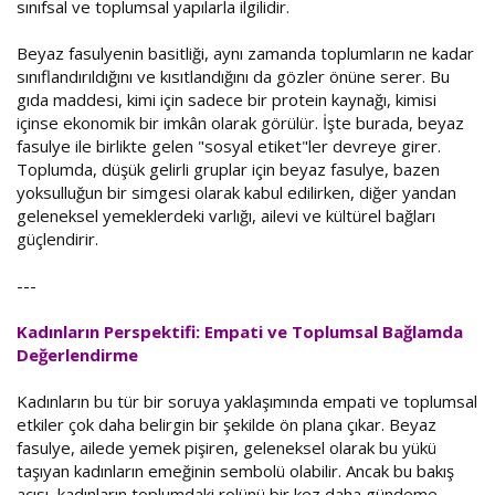
sınıfsal ve toplumsal yapılarla ilgilidir.
Beyaz fasulyenin basitliği, aynı zamanda toplumların ne kadar
sınıflandırıldığını ve kısıtlandığını da gözler önüne serer. Bu
gıda maddesi, kimi için sadece bir protein kaynağı, kimisi
içinse ekonomik bir imkân olarak görülür. İşte burada, beyaz
fasulye ile birlikte gelen "sosyal etiket"ler devreye girer.
Toplumda, düşük gelirli gruplar için beyaz fasulye, bazen
yoksulluğun bir simgesi olarak kabul edilirken, diğer yandan
geleneksel yemeklerdeki varlığı, ailevi ve kültürel bağları
güçlendirir.
---
Kadınların Perspektifi: Empati ve Toplumsal Bağlamda
Değerlendirme
Kadınların bu tür bir soruya yaklaşımında empati ve toplumsal
etkiler çok daha belirgin bir şekilde ön plana çıkar. Beyaz
fasulye, ailede yemek pişiren, geleneksel olarak bu yükü
taşıyan kadınların emeğinin sembolü olabilir. Ancak bu bakış
açısı, kadınların toplumdaki rolünü bir kez daha gündeme