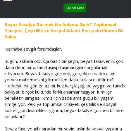
ş
ç
l
t
Global Mod
a
a
t
r
a
i
Beyaz Fasulye Görmek Ne Anlama Gelir? Toplumsal
n
h
Cinsiyet, Çeşitlilik ve Sosyal Adalet Perspektifinden Bir
i
Bakış
Merhaba sevgili forumdaşlar,
Bugün, aslında oldukça basit bir şeyin, beyaz fasulyenin, çok
daha derin bir anlam taşıyıp taşımadığını sorgulamak
istiyorum. Beyaz fasulye görmek, gerçekten sadece bir
yemek malzemesini görmekten daha fazlası olabilir mi?
Herkesin bir gün en az bir kez karşılaştığı bu yaygın ve tanıdık
bakliyat, birçok kültürde farklı anlamlar taşıyor. Kimi için
bereketin simgesi, kimisi için sade ama güçlü bir yaşamı
simgeliyor. Peki ya toplumsal cinsiyet, çeşitlilik ve sosyal
adalet gibi dinamikler ışığında, beyaz fasulye görmek bizlere
ne anlatır?
Beyaz fasulye gibi sıradan bir şeyin, aslında sosyal yapılarla