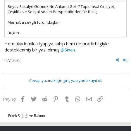
Beyaz Fasulye Görmek Ne Anlama Gelir? Toplumsal Cinsiyet,
Çeşitlilik ve Sosyal Adalet Perspektifinden Bir Bakış
Merhaba sevgili forumdaşlar,
Bugün...
Hem akademik altyapıya sahip hem de pratik bilgiyle
desteklenmiş bir yazı olmuş
@Sinan
.
1 Eyl 2025
#3
Cevap yazmak için giriş yap yada kayıt ol.
Facebook
Twitter
Reddit
Pinterest
Tumblr
WhatsApp
E-posta
Link
Paylaş:
Erkek Sağlığı ve Bakımı